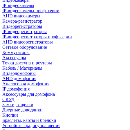
Видеокамеры
IP-видеокамеры
IP-видеокамеры проф. серии
AHD видеокамеры
Камера-регистратор
Видеорегистраторы
IP-видеорегистраторы
IP-видеорегистраторы проф. серии
AHD видеорегистраторы
Сетевое оборудование
Коммутаторы
Аксессуары
Точка доступа и роутеры
Кабель / Материалы
Видеодомофоны
AHD домофония
Аналоговая домофония
IP домофония
Аксессуары для домофона
СКУД
Замки, защелки
Дверные доводчики
Кнопки
Браслеты, карты и брелоки
Устройства радиоуправления