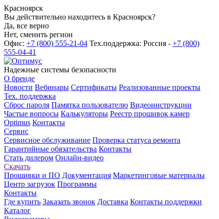
Красноярск
Вы действительно находитесь в Красноярск?
Да, все верно
Нет, сменить регион
Офис:
+7 (800) 555-21-04
Тех.поддержка: Россия -
+7 (800)
555-04-41
Надежные системы безопасности
О бренде
Новости
Вебинары
Сертификаты
Реализованные проекты
Тех. поддержка
Сброс пароля
Памятка пользователю
Видеоинструкции
Частые вопросы
Калькуляторы
Реестр прошивок камер
Optimus
Контакты
Сервис
Сервисное обслуживание
Проверка статуса ремонта
Гарантийные обязательства
Контакты
Стать дилером
Онлайн-видео
Скачать
Прошивки и ПО
Документация
Маркетинговые материалы
Центр загрузок
Программы
Контакты
Где купить
Заказать звонок
Доставка
Контакты поддержки
Каталог