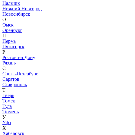
Нальчик
Нижний Новгород
Новосибирск
О
Омск
Оренбург
П
Пермь
Пятигорск
Р
Ростов-на-Дону
Рязань
С
Санкт-Петербург
Саратов
Ставрополь
Т
Тверь
Томск
Тула
Тюмень
У
Уфа
Х
Хабаровск