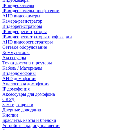
Видеокамеры
IP-видеокамеры
IP-видеокамеры проф. серии
AHD видеокамеры
Камера-регистратор
Видеорегистраторы
IP-видеорегистраторы
IP-видеорегистраторы проф. серии
AHD видеорегистраторы
Сетевое оборудование
Коммутаторы
Аксессуары
Точка доступа и роутеры
Кабель / Материалы
Видеодомофоны
AHD домофония
Аналоговая домофония
IP домофония
Аксессуары для домофона
СКУД
Замки, защелки
Дверные доводчики
Кнопки
Браслеты, карты и брелоки
Устройства радиоуправления