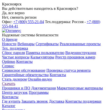
Красноярск
Вы действительно находитесь в Красноярск?
Да, все верно
Нет, сменить регион
Офис:
+7 (800) 555-21-04
Тех.поддержка: Россия -
+7 (800)
555-04-41
Надежные системы безопасности
О бренде
Новости
Вебинары
Сертификаты
Реализованные проекты
Тех. поддержка
Сброс пароля
Памятка пользователю
Видеоинструкции
Частые вопросы
Калькуляторы
Реестр прошивок камер
Optimus
Контакты
Сервис
Сервисное обслуживание
Проверка статуса ремонта
Гарантийные обязательства
Контакты
Стать дилером
Онлайн-видео
Скачать
Прошивки и ПО
Документация
Маркетинговые материалы
Центр загрузок
Программы
Контакты
Где купить
Заказать звонок
Доставка
Контакты поддержки
Каталог