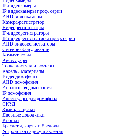
Видеокамеры
IP-видеокамеры
IP-видеокамеры проф. серии
AHD видеокамеры
Камера-регистратор
Видеорегистраторы
IP-видеорегистраторы
IP-видеорегистраторы проф. серии
AHD видеорегистраторы
Сетевое оборудование
Коммутаторы
Аксессуары
Точка доступа и роутеры
Кабель / Материалы
Видеодомофоны
AHD домофония
Аналоговая домофония
IP домофония
Аксессуары для домофона
СКУД
Замки, защелки
Дверные доводчики
Кнопки
Браслеты, карты и брелоки
Устройства радиоуправления