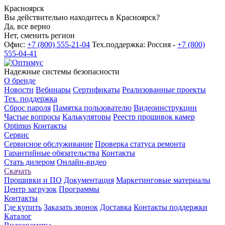
Красноярск
Вы действительно находитесь в Красноярск?
Да, все верно
Нет, сменить регион
Офис:
+7 (800) 555-21-04
Тех.поддержка: Россия -
+7 (800)
555-04-41
Надежные системы безопасности
О бренде
Новости
Вебинары
Сертификаты
Реализованные проекты
Тех. поддержка
Сброс пароля
Памятка пользователю
Видеоинструкции
Частые вопросы
Калькуляторы
Реестр прошивок камер
Optimus
Контакты
Сервис
Сервисное обслуживание
Проверка статуса ремонта
Гарантийные обязательства
Контакты
Стать дилером
Онлайн-видео
Скачать
Прошивки и ПО
Документация
Маркетинговые материалы
Центр загрузок
Программы
Контакты
Где купить
Заказать звонок
Доставка
Контакты поддержки
Каталог