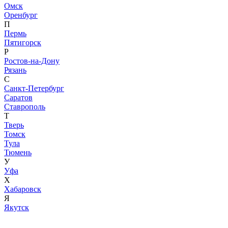
Омск
Оренбург
П
Пермь
Пятигорск
Р
Ростов-на-Дону
Рязань
С
Санкт-Петербург
Саратов
Ставрополь
Т
Тверь
Томск
Тула
Тюмень
У
Уфа
Х
Хабаровск
Я
Якутск