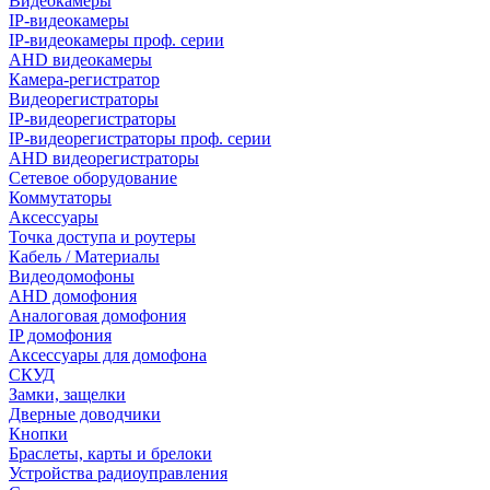
Видеокамеры
IP-видеокамеры
IP-видеокамеры проф. серии
AHD видеокамеры
Камера-регистратор
Видеорегистраторы
IP-видеорегистраторы
IP-видеорегистраторы проф. серии
AHD видеорегистраторы
Сетевое оборудование
Коммутаторы
Аксессуары
Точка доступа и роутеры
Кабель / Материалы
Видеодомофоны
AHD домофония
Аналоговая домофония
IP домофония
Аксессуары для домофона
СКУД
Замки, защелки
Дверные доводчики
Кнопки
Браслеты, карты и брелоки
Устройства радиоуправления