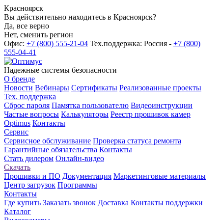
Красноярск
Вы действительно находитесь в Красноярск?
Да, все верно
Нет, сменить регион
Офис:
+7 (800) 555-21-04
Тех.поддержка: Россия -
+7 (800)
555-04-41
Надежные системы безопасности
О бренде
Новости
Вебинары
Сертификаты
Реализованные проекты
Тех. поддержка
Сброс пароля
Памятка пользователю
Видеоинструкции
Частые вопросы
Калькуляторы
Реестр прошивок камер
Optimus
Контакты
Сервис
Сервисное обслуживание
Проверка статуса ремонта
Гарантийные обязательства
Контакты
Стать дилером
Онлайн-видео
Скачать
Прошивки и ПО
Документация
Маркетинговые материалы
Центр загрузок
Программы
Контакты
Где купить
Заказать звонок
Доставка
Контакты поддержки
Каталог