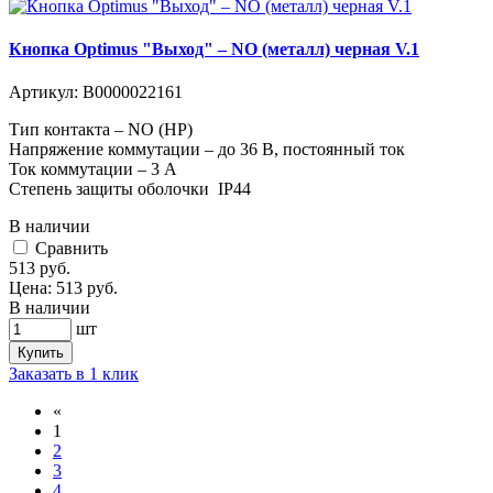
Кнопка Optimus "Выход" – NO (металл) черная V.1
Артикул:
В0000022161
Тип контакта – NO (НР)
Напряжение коммутации – до 36 В, постоянный ток
Ток коммутации – 3 А
Степень защиты оболочки IP44
В наличии
Cравнить
513
руб.
Цена:
513
руб.
В наличии
шт
Купить
Заказать в 1 клик
«
1
2
3
4