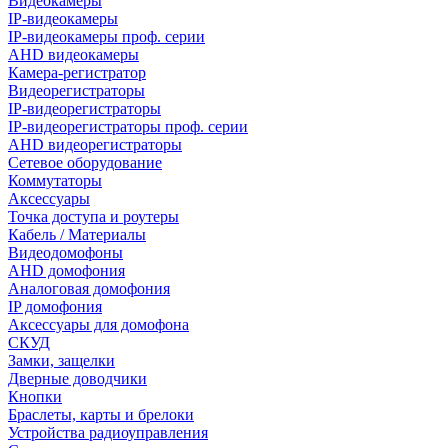
Видеокамеры
IP-видеокамеры
IP-видеокамеры проф. серии
AHD видеокамеры
Камера-регистратор
Видеорегистраторы
IP-видеорегистраторы
IP-видеорегистраторы проф. серии
AHD видеорегистраторы
Сетевое оборудование
Коммутаторы
Аксессуары
Точка доступа и роутеры
Кабель / Материалы
Видеодомофоны
AHD домофония
Аналоговая домофония
IP домофония
Аксессуары для домофона
СКУД
Замки, защелки
Дверные доводчики
Кнопки
Браслеты, карты и брелоки
Устройства радиоуправления