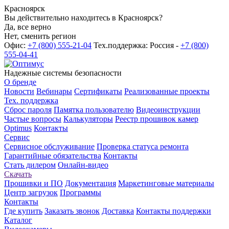
Красноярск
Вы действительно находитесь в Красноярск?
Да, все верно
Нет, сменить регион
Офис:
+7 (800) 555-21-04
Тех.поддержка: Россия -
+7 (800)
555-04-41
Надежные системы безопасности
О бренде
Новости
Вебинары
Сертификаты
Реализованные проекты
Тех. поддержка
Сброс пароля
Памятка пользователю
Видеоинструкции
Частые вопросы
Калькуляторы
Реестр прошивок камер
Optimus
Контакты
Сервис
Сервисное обслуживание
Проверка статуса ремонта
Гарантийные обязательства
Контакты
Стать дилером
Онлайн-видео
Скачать
Прошивки и ПО
Документация
Маркетинговые материалы
Центр загрузок
Программы
Контакты
Где купить
Заказать звонок
Доставка
Контакты поддержки
Каталог