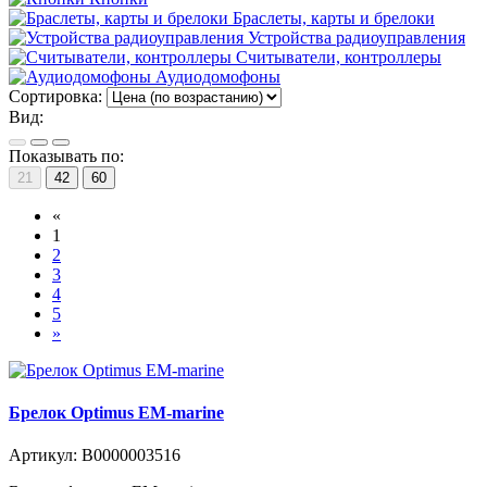
Браслеты, карты и брелоки
Устройства радиоуправления
Считыватели, контроллеры
Аудиодомофоны
Сортировка:
Вид:
Показывать по:
21
42
60
«
1
2
3
4
5
»
Брелок Optimus EM-marine
Артикул:
В0000003516