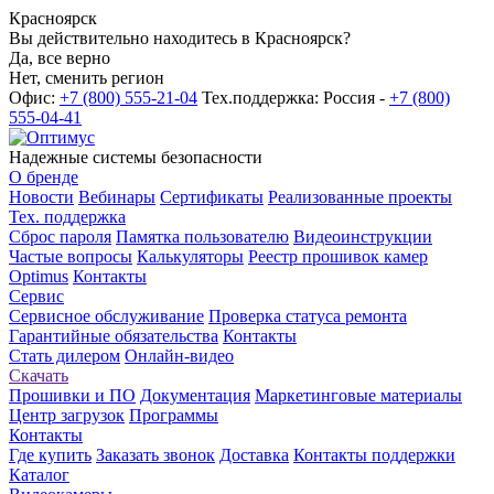
Красноярск
Вы действительно находитесь в Красноярск?
Да, все верно
Нет, сменить регион
Офис:
+7 (800) 555-21-04
Тех.поддержка: Россия -
+7 (800)
555-04-41
Надежные системы безопасности
О бренде
Новости
Вебинары
Сертификаты
Реализованные проекты
Тех. поддержка
Сброс пароля
Памятка пользователю
Видеоинструкции
Частые вопросы
Калькуляторы
Реестр прошивок камер
Optimus
Контакты
Сервис
Сервисное обслуживание
Проверка статуса ремонта
Гарантийные обязательства
Контакты
Стать дилером
Онлайн-видео
Скачать
Прошивки и ПО
Документация
Маркетинговые материалы
Центр загрузок
Программы
Контакты
Где купить
Заказать звонок
Доставка
Контакты поддержки
Каталог