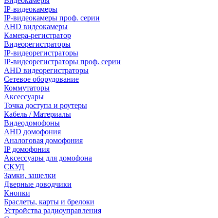
Видеокамеры
IP-видеокамеры
IP-видеокамеры проф. серии
AHD видеокамеры
Камера-регистратор
Видеорегистраторы
IP-видеорегистраторы
IP-видеорегистраторы проф. серии
AHD видеорегистраторы
Сетевое оборудование
Коммутаторы
Аксессуары
Точка доступа и роутеры
Кабель / Материалы
Видеодомофоны
AHD домофония
Аналоговая домофония
IP домофония
Аксессуары для домофона
СКУД
Замки, защелки
Дверные доводчики
Кнопки
Браслеты, карты и брелоки
Устройства радиоуправления