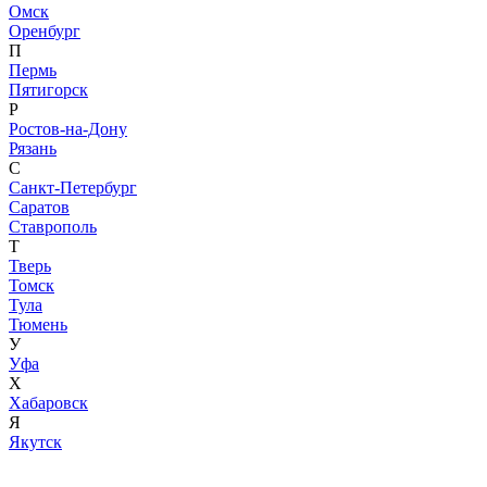
Омск
Оренбург
П
Пермь
Пятигорск
Р
Ростов-на-Дону
Рязань
С
Санкт-Петербург
Саратов
Ставрополь
Т
Тверь
Томск
Тула
Тюмень
У
Уфа
Х
Хабаровск
Я
Якутск