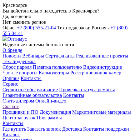
Красноярск
Вы действительно находитесь в Красноярск?
Да, все верно
Нет, сменить регион
Офис:
+7 (800) 555-21-04
Тех.поддержка: Россия -
+7 (800)
555-04-41
Надежные системы безопасности
О бренде
Новости
Вебинары
Сертификаты
Реализованные проекты
Тех. поддержка
Сброс пароля
Памятка пользователю
Видеоинструкции
Частые вопросы
Калькуляторы
Реестр прошивок камер
Optimus
Контакты
Сервис
Сервисное обслуживание
Проверка статуса ремонта
Гарантийные обязательства
Контакты
Стать дилером
Онлайн-видео
Скачать
Прошивки и ПО
Документация
Маркетинговые материалы
Центр загрузок
Программы
Контакты
Где купить
Заказать звонок
Доставка
Контакты поддержки
Каталог