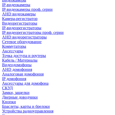
Видеокамеры
IP-видеокамеры
IP-видеокамеры проф. серии
AHD видеокамеры
Камера-регистратор
Видеорегистраторы
IP-видеорегистраторы
IP-видеорегистраторы проф. серии
AHD видеорегистраторы
Сетевое оборудование
Коммутаторы
Аксессуары
Точка доступа и роутеры
Кабель / Материалы
Видеодомофоны
AHD домофония
Аналоговая домофония
IP домофония
Аксессуары для домофона
СКУД
Замки, защелки
Дверные доводчики
Кнопки
Браслеты, карты и брелоки
Устройства радиоуправления