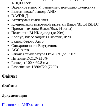
1/10,000 сек
Экранное меню
Управление с помощью джойстика
Разъем ввода/ вывода
AHD
D-WDR
Да
Антитуман
Выкл./Вкл.
Компенсация встречной засветки
Выкл./BLC/HSBLC
Приватные зоны
Выкл./Вкл. (4 зоны)
Подсветка
24 ИК-диода (до 20м)
Корпус, класс защиты
Пластик, IP20
Баланс белого
Авто
Синхронизация
Внутренняя
AGC
Авто
Рабочая температура
От -10 °С до +50 °С
Питание
DC12V±10%
Размеры
100 х 69.8 мм
Разрешение
1280х720 (720P)
Файлы
Файлы
Документация
Паспорт на AHD-камеры