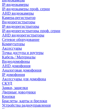
Видеокамеры
IP-видеокамеры
IP-видеокамеры проф. серии
AHD видеокамеры
Камера-регистратор
Видеорегистраторы
IP-видеорегистраторы
IP-видеорегистраторы проф. серии
AHD видеорегистраторы
Сетевое оборудование
Коммутаторы
Аксессуары
Точка доступа и роутеры
Кабель / Материалы
Видеодомофоны
AHD домофония
Аналоговая домофония
IP домофония
Аксессуары для домофона
СКУД
Замки, защелки
Дверные доводчики
Кнопки
Браслеты, карты и брелоки
Устройства радиоуправления