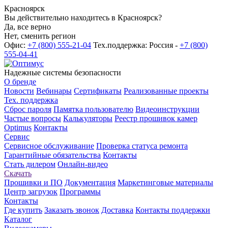
Красноярск
Вы действительно находитесь в Красноярск?
Да, все верно
Нет, сменить регион
Офис:
+7 (800) 555-21-04
Тех.поддержка: Россия -
+7 (800)
555-04-41
Надежные системы безопасности
О бренде
Новости
Вебинары
Сертификаты
Реализованные проекты
Тех. поддержка
Сброс пароля
Памятка пользователю
Видеоинструкции
Частые вопросы
Калькуляторы
Реестр прошивок камер
Optimus
Контакты
Сервис
Сервисное обслуживание
Проверка статуса ремонта
Гарантийные обязательства
Контакты
Стать дилером
Онлайн-видео
Скачать
Прошивки и ПО
Документация
Маркетинговые материалы
Центр загрузок
Программы
Контакты
Где купить
Заказать звонок
Доставка
Контакты поддержки
Каталог