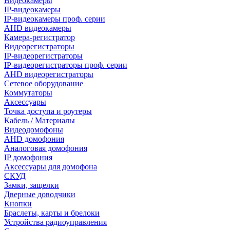
Видеокамеры
IP-видеокамеры
IP-видеокамеры проф. серии
AHD видеокамеры
Камера-регистратор
Видеорегистраторы
IP-видеорегистраторы
IP-видеорегистраторы проф. серии
AHD видеорегистраторы
Сетевое оборудование
Коммутаторы
Аксессуары
Точка доступа и роутеры
Кабель / Материалы
Видеодомофоны
AHD домофония
Аналоговая домофония
IP домофония
Аксессуары для домофона
СКУД
Замки, защелки
Дверные доводчики
Кнопки
Браслеты, карты и брелоки
Устройства радиоуправления