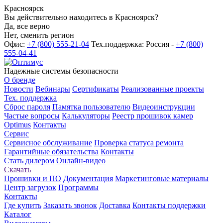
Красноярск
Вы действительно находитесь в Красноярск?
Да, все верно
Нет, сменить регион
Офис:
+7 (800) 555-21-04
Тех.поддержка: Россия -
+7 (800)
555-04-41
Надежные системы безопасности
О бренде
Новости
Вебинары
Сертификаты
Реализованные проекты
Тех. поддержка
Сброс пароля
Памятка пользователю
Видеоинструкции
Частые вопросы
Калькуляторы
Реестр прошивок камер
Optimus
Контакты
Сервис
Сервисное обслуживание
Проверка статуса ремонта
Гарантийные обязательства
Контакты
Стать дилером
Онлайн-видео
Скачать
Прошивки и ПО
Документация
Маркетинговые материалы
Центр загрузок
Программы
Контакты
Где купить
Заказать звонок
Доставка
Контакты поддержки
Каталог