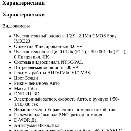
Характеристики
Характеристики
Видеокамеры
Чувствительный элемент
1/2.9" 2.1Мп CMOS Sony
IMX323
Объектив
Фиксированный 3.6 мм
Чувствительность
Цв. 0.01Лк (F1.2), ч/б 0.001 Лк (F1.2),
0 Лк при вкл. ИК
Система видеосигнала
NTSC/PAL
Потребляемая мощность
500 мА
Режимы работы
AHD/TVI/CVI/CVBS
Цвет
Белый
Режим день/ночь
Авто
Масса
156 г
DNR
2D, 3D
Электронный затвор, скорость
Авто, в ручную 1/50-
1/10,000 сек
Экранное меню
Управление с помощью джойстика
Разъем ввода/ вывода
BNC, разъем питания
D-WDR
Да
Антитуман
Выкл./Вкл.
Компенсация встречной засветки
Выкл./BLC/HSBLC