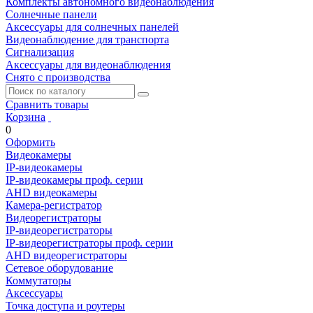
Комплекты автономного видеонаблюдения
Солнечные панели
Аксессуары для солнечных панелей
Видеонаблюдение для транспорта
Сигнализация
Аксессуары для видеонаблюдения
Снято с производства
Сравнить товары
Корзина
0
Оформить
Видеокамеры
IP-видеокамеры
IP-видеокамеры проф. серии
AHD видеокамеры
Камера-регистратор
Видеорегистраторы
IP-видеорегистраторы
IP-видеорегистраторы проф. серии
AHD видеорегистраторы
Сетевое оборудование
Коммутаторы
Аксессуары
Точка доступа и роутеры