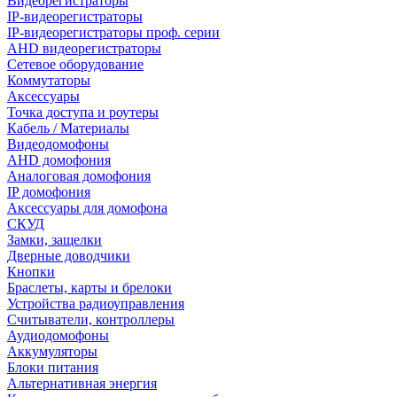
Видеорегистраторы
IP-видеорегистраторы
IP-видеорегистраторы проф. серии
AHD видеорегистраторы
Сетевое оборудование
Коммутаторы
Аксессуары
Точка доступа и роутеры
Кабель / Материалы
Видеодомофоны
AHD домофония
Аналоговая домофония
IP домофония
Аксессуары для домофона
СКУД
Замки, защелки
Дверные доводчики
Кнопки
Браслеты, карты и брелоки
Устройства радиоуправления
Считыватели, контроллеры
Аудиодомофоны
Аккумуляторы
Блоки питания
Альтернативная энергия