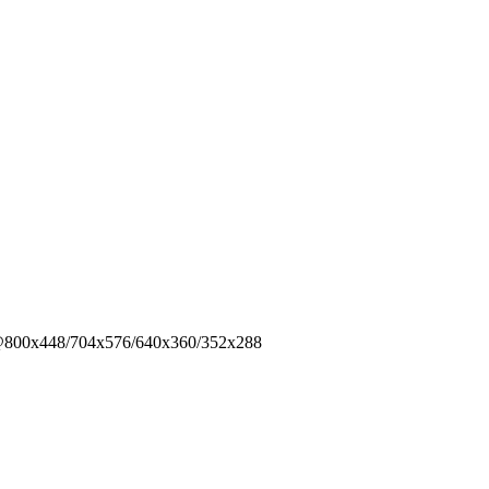
@800x448/704х576/640x360/352х288