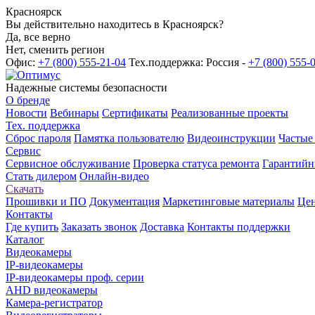
Красноярск
Вы действительно находитесь в Красноярск?
Да, все верно
Нет, сменить регион
Офис:
+7 (800) 555-21-04
Тех.поддержка: Россия -
+7 (800) 555-
Надежные системы безопасности
О бренде
Новости
Вебинары
Сертификаты
Реализованные проекты
Тех. поддержка
Сброс пароля
Памятка пользователю
Видеоинструкции
Частые
Сервис
Сервисное обслуживание
Проверка статуса ремонта
Гарантийн
Стать дилером
Онлайн-видео
Скачать
Прошивки и ПО
Документация
Маркетинговые материалы
Цен
Контакты
Где купить
Заказать звонок
Доставка
Контакты поддержки
Каталог
Видеокамеры
IP-видеокамеры
IP-видеокамеры проф. серии
AHD видеокамеры
Камера-регистратор