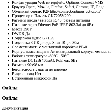
Конфигурация
Web интерфейс, Optimus Connect VMS
Браузер
Opera, Mozilla, Firefox, Safari, Chrome, IE, Edge
Облачный сервис P2P
http://connect.optimus-cctv.com/
Процессор и Память
GK7205V200
Разъемы ввода / вывода
RJ45, разъем питания
Питание через Ethernet
PoE IEEE 802.3af до 6Вт
Масса
390 г
DWDR
Да
Поддержка аудио
G711A
Подсветка
3 ИК диода, SmartIR, до 30м
Совместимость с монтажной коробкой
PB-01
Корпус, класс защиты
Антивандальный корпус, металл, п
Рабочая температура
-60°C +50°C
Питание
DC12В(450мА), PoE мах 6Вт
Размеры
90х98 мм
Безопасность
Защита по паролю
Видео выход
Нет
Встроенный микрофон
Да
Файлы
Файлы
Документация