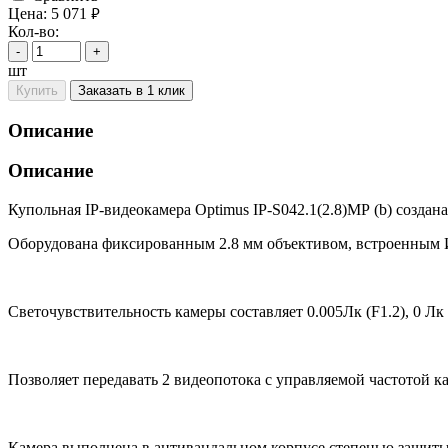
Цена:
5 071
руб.
Кол-во:
-
+
шт
Купить
Заказать в 1 клик
Описание
Описание
Купольная IP-видеокамера Optimus IP-S042.1(2.8)MP (b) создан
Оборудована фиксированным 2.8 мм объективом, встроенным 
Светочувствительность камеры составляет 0.005Лк (F1.2), 0 Л
Позволяет передавать 2 видеопотока с управляемой частотой к
Камера выполнена в антивандальном корпусе степенью защиты I