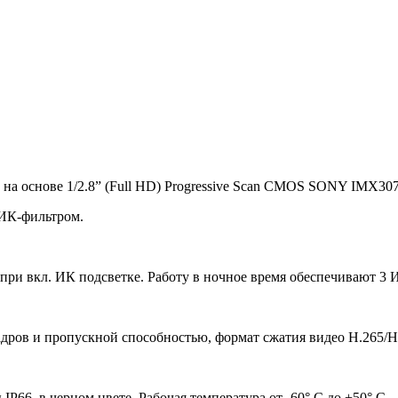
а на основе 1/2.8” (Full HD) Progressive Scan CMOS SONY IMX307 
ИК-фильтром.
к при вкл. ИК подсветке. Работу в ночное время обеспечивают 3
адров и пропускной способностью, формат сжатия видео H.265/H.
P66, в черном цвете. Рабочая температура от -60° С до +50° С