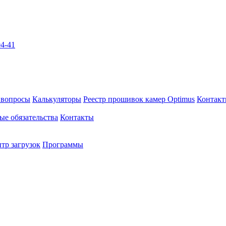
04-41
 вопросы
Калькуляторы
Реестр прошивок камер Optimus
Контак
ые обязательства
Контакты
тр загрузок
Программы