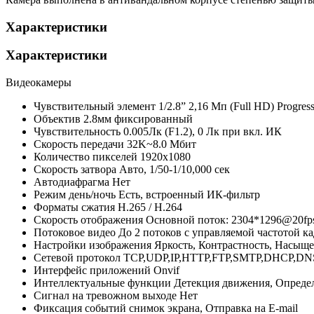
Характеристики
Характеристики
Видеокамеры
Чувствительный элемент
1/2.8” 2,16 Мп (Full HD) Progr
Объектив
2.8мм фиксированный
Чувствительность
0.005Лк (F1.2), 0 Лк при вкл. ИК
Скорость передачи
32K~8.0 Мбит
Количество пикселей
1920х1080
Скорость затвора
Авто, 1/50-1/10,000 сек
Автодиафрагма
Нет
Режим день/ночь
Есть, встроенный ИК-фильтр
Форматы сжатия
H.265 / H.264
Скорость отображения
Основной поток: 2304*1296@20fps
Потоковое видео
До 2 потоков с управляемой частотой к
Настройки изображения
Яркость, Контрастность, Насыщ
Сетевой протокол
TCP,UDP,IP,HTTP,FTP,SMTP,DHCP,DN
Интерфейс приложений
Onvif
Интеллектуальные функции
Детекция движения, Опреде
Сигнал на тревожном выходе
Нет
Фиксация событий
снимок экрана, Отправка на E-mail