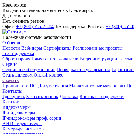
Красноярск
Вы действительно находитесь в Красноярск?
Да, все верно
Нет, сменить регион
Офис:
+7 (800) 555-21-04
Тех.поддержка: Россия -
+7 (800) 555-
Надежные системы безопасности
О бренде
Новости
Вебинары
Сертификаты
Реализованные проекты
Тех. поддержка
Сброс пароля
Памятка пользователю
Видеоинструкции
Частые
Сервис
Сервисное обслуживание
Проверка статуса ремонта
Гарантийн
Стать дилером
Онлайн-видео
Скачать
Прошивки и ПО
Документация
Маркетинговые материалы
Цен
Контакты
Где купить
Заказать звонок
Доставка
Контакты поддержки
Каталог
Видеокамеры
IP-видеокамеры
IP-видеокамеры проф. серии
AHD видеокамеры
Камера-регистратор