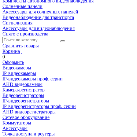
Комплекты автономного видеонаблюдения
Солнечные панели
Аксессуары для солнечных панелей
Видеонаблюдение для транспорта
Сигнализация
Аксессуары для видеонаблюдения
Снято с производства
Сравнить товары
Корзина
0
Оформить
Видеокамеры
IP-видеокамеры
IP-видеокамеры проф. серии
AHD видеокамеры
Камера-регистратор
Видеорегистраторы
IP-видеорегистраторы
IP-видеорегистраторы проф. серии
AHD видеорегистраторы
Сетевое оборудование
Коммутаторы
Аксессуары
Точка доступа и роутеры