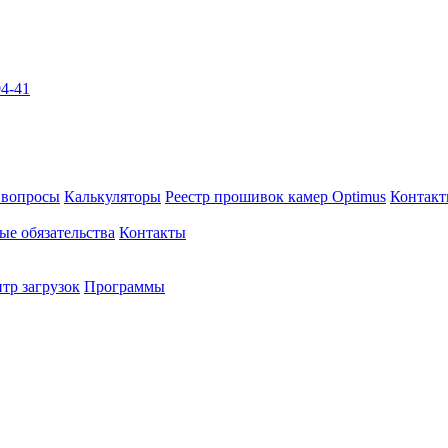
04-41
 вопросы
Калькуляторы
Реестр прошивок камер Optimus
Контак
ые обязательства
Контакты
тр загрузок
Программы