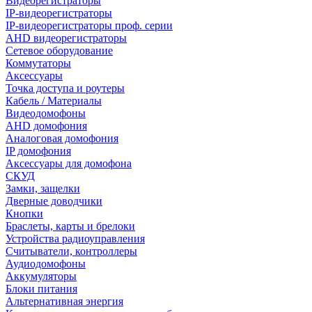
Видеорегистраторы
IP-видеорегистраторы
IP-видеорегистраторы проф. серии
AHD видеорегистраторы
Сетевое оборудование
Коммутаторы
Аксессуары
Точка доступа и роутеры
Кабель / Материалы
Видеодомофоны
AHD домофония
Аналоговая домофония
IP домофония
Аксессуары для домофона
СКУД
Замки, защелки
Дверные доводчики
Кнопки
Браслеты, карты и брелоки
Устройства радиоуправления
Считыватели, контроллеры
Аудиодомофоны
Аккумуляторы
Блоки питания
Альтернативная энергия