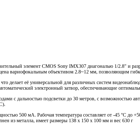
твительный элемент CMOS Sony IMX307 диагональю 1/2.8" и раз
щена вариофокальным объективом 2.8~12 мм, позволяющим гибко
то делает её универсальной для различных систем видеонаблю
автоматический электронный затвор, обеспечивающие оптимальн
ами с дальностью подсветки до 30 метров, с возможностью авт
C).
стью 500 мА. Рабочая температура составляет от -45 °С до +50
нен из металла, имеет размеры 138 х 150 х 100 мм и вес 630 г