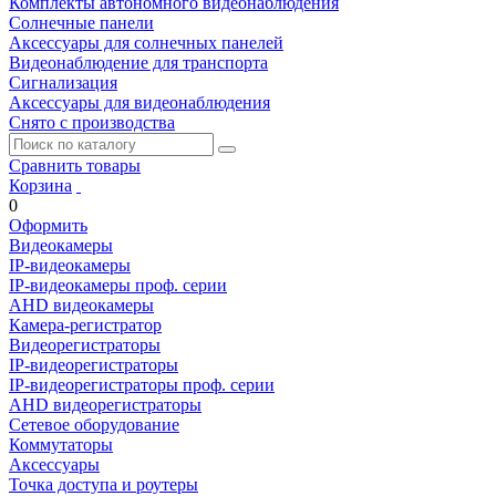
Комплекты автономного видеонаблюдения
Солнечные панели
Аксессуары для солнечных панелей
Видеонаблюдение для транспорта
Сигнализация
Аксессуары для видеонаблюдения
Снято с производства
Сравнить товары
Корзина
0
Оформить
Видеокамеры
IP-видеокамеры
IP-видеокамеры проф. серии
AHD видеокамеры
Камера-регистратор
Видеорегистраторы
IP-видеорегистраторы
IP-видеорегистраторы проф. серии
AHD видеорегистраторы
Сетевое оборудование
Коммутаторы
Аксессуары
Точка доступа и роутеры