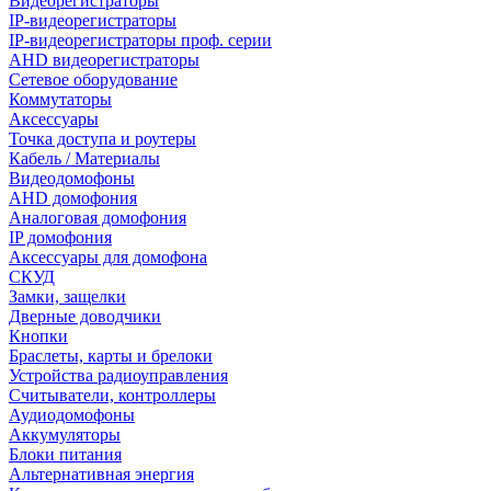
Видеорегистраторы
IP-видеорегистраторы
IP-видеорегистраторы проф. серии
AHD видеорегистраторы
Сетевое оборудование
Коммутаторы
Аксессуары
Точка доступа и роутеры
Кабель / Материалы
Видеодомофоны
AHD домофония
Аналоговая домофония
IP домофония
Аксессуары для домофона
СКУД
Замки, защелки
Дверные доводчики
Кнопки
Браслеты, карты и брелоки
Устройства радиоуправления
Считыватели, контроллеры
Аудиодомофоны
Аккумуляторы
Блоки питания
Альтернативная энергия