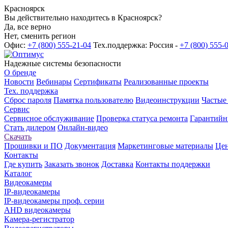
Красноярск
Вы действительно находитесь в Красноярск?
Да, все верно
Нет, сменить регион
Офис:
+7 (800) 555-21-04
Тех.поддержка: Россия -
+7 (800) 555-
Надежные системы безопасности
О бренде
Новости
Вебинары
Сертификаты
Реализованные проекты
Тех. поддержка
Сброс пароля
Памятка пользователю
Видеоинструкции
Частые
Сервис
Сервисное обслуживание
Проверка статуса ремонта
Гарантийн
Стать дилером
Онлайн-видео
Скачать
Прошивки и ПО
Документация
Маркетинговые материалы
Цен
Контакты
Где купить
Заказать звонок
Доставка
Контакты поддержки
Каталог
Видеокамеры
IP-видеокамеры
IP-видеокамеры проф. серии
AHD видеокамеры
Камера-регистратор