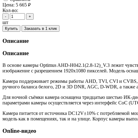
Цена:
5 665
руб.
Кол-во:
-
+
шт
Купить
Заказать в 1 клик
Описание
Описание
В основе камеры Optimus AHD-H042.1(2.8-12)_V.3 лежит чувс
изображение с разрешением 1920х1080 пикселей. Модель осна
Камера поддерживает режимы работы AHD, TVI, CVI и CVBS, ч
ручного баланса белого, 2D и 3D DNR, AGC, D-WDR, а также 
Для ночной съёмки камера оснащена тридцатью шестью ИК-диод
параметрами камеры осуществляется через интерфейс CoC (UT
Камера питается от источника DC12V±10% с потребляемой мощно
модель как в помещениях, так и на улице. Корпус камеры выпол
Online-видео