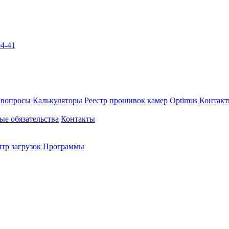
04-41
 вопросы
Калькуляторы
Реестр прошивок камер Optimus
Контак
ые обязательства
Контакты
тр загрузок
Программы