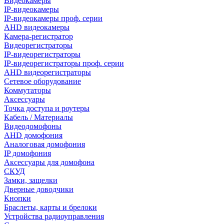
Видеокамеры
IP-видеокамеры
IP-видеокамеры проф. серии
AHD видеокамеры
Камера-регистратор
Видеорегистраторы
IP-видеорегистраторы
IP-видеорегистраторы проф. серии
AHD видеорегистраторы
Сетевое оборудование
Коммутаторы
Аксессуары
Точка доступа и роутеры
Кабель / Материалы
Видеодомофоны
AHD домофония
Аналоговая домофония
IP домофония
Аксессуары для домофона
СКУД
Замки, защелки
Дверные доводчики
Кнопки
Браслеты, карты и брелоки
Устройства радиоуправления