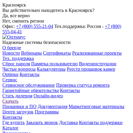
Красноярск
Вы действительно находитесь в Красноярск?
Да, все верно
Нет, сменить регион
Офис:
+7 (800) 555-21-04
Тех.поддержка: Россия -
+7 (800)
555-04-41
Надежные системы безопасности
О бренде
Новости
Вебинары
Сертификаты
Реализованные проекты
Тех. поддержка
Сброс пароля
Памятка пользователю
Видеоинструкции
Частые вопросы
Калькуляторы
Реестр прошивок камер
Optimus
Контакты
Сервис
Сервисное обслуживание
Проверка статуса ремонта
Гарантийные обязательства
Контакты
Стать дилером
Онлайн-видео
Скачать
Прошивки и ПО
Документация
Маркетинговые материалы
Центр загрузок
Программы
Контакты
Где купить
Заказать звонок
Доставка
Контакты поддержки
Каталог