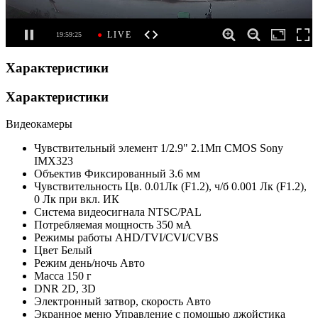
Характеристики
Характеристики
Видеокамеры
Чувствительный элемент
1/2.9" 2.1Мп CMOS Sony
IMX323
Объектив
Фиксированный 3.6 мм
Чувствительность
Цв. 0.01Лк (F1.2), ч/б 0.001 Лк (F1.2),
0 Лк при вкл. ИК
Система видеосигнала
NTSC/PAL
Потребляемая мощность
350 мА
Режимы работы
AHD/TVI/CVI/CVBS
Цвет
Белый
Режим день/ночь
Авто
Масса
150 г
DNR
2D, 3D
Электронный затвор, скорость
Авто
Экранное меню
Управление с помощью джойстика