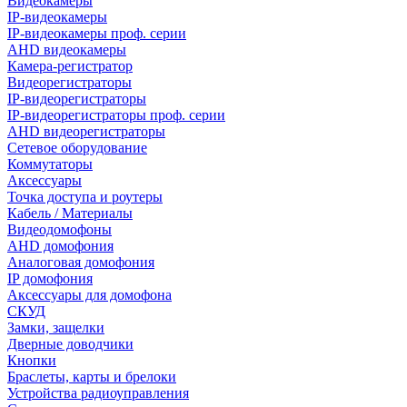
Видеокамеры
IP-видеокамеры
IP-видеокамеры проф. серии
AHD видеокамеры
Камера-регистратор
Видеорегистраторы
IP-видеорегистраторы
IP-видеорегистраторы проф. серии
AHD видеорегистраторы
Сетевое оборудование
Коммутаторы
Аксессуары
Точка доступа и роутеры
Кабель / Материалы
Видеодомофоны
AHD домофония
Аналоговая домофония
IP домофония
Аксессуары для домофона
СКУД
Замки, защелки
Дверные доводчики
Кнопки
Браслеты, карты и брелоки
Устройства радиоуправления