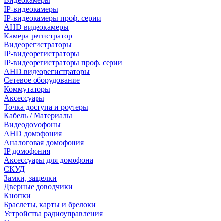
Видеокамеры
IP-видеокамеры
IP-видеокамеры проф. серии
AHD видеокамеры
Камера-регистратор
Видеорегистраторы
IP-видеорегистраторы
IP-видеорегистраторы проф. серии
AHD видеорегистраторы
Сетевое оборудование
Коммутаторы
Аксессуары
Точка доступа и роутеры
Кабель / Материалы
Видеодомофоны
AHD домофония
Аналоговая домофония
IP домофония
Аксессуары для домофона
СКУД
Замки, защелки
Дверные доводчики
Кнопки
Браслеты, карты и брелоки
Устройства радиоуправления