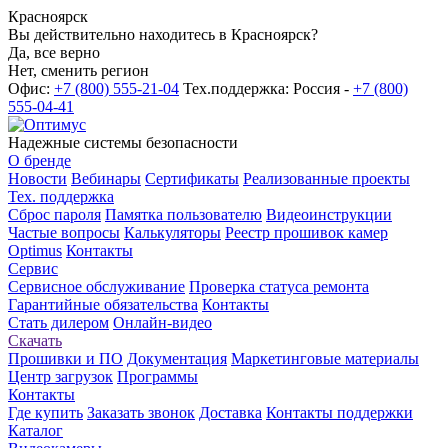
Красноярск
Вы действительно находитесь в Красноярск?
Да, все верно
Нет, сменить регион
Офис:
+7 (800) 555-21-04
Тех.поддержка: Россия -
+7 (800)
555-04-41
Надежные системы безопасности
О бренде
Новости
Вебинары
Сертификаты
Реализованные проекты
Тех. поддержка
Сброс пароля
Памятка пользователю
Видеоинструкции
Частые вопросы
Калькуляторы
Реестр прошивок камер
Optimus
Контакты
Сервис
Сервисное обслуживание
Проверка статуса ремонта
Гарантийные обязательства
Контакты
Стать дилером
Онлайн-видео
Скачать
Прошивки и ПО
Документация
Маркетинговые материалы
Центр загрузок
Программы
Контакты
Где купить
Заказать звонок
Доставка
Контакты поддержки
Каталог