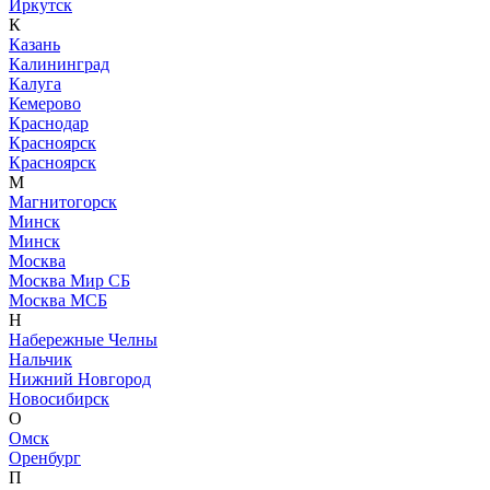
Иркутск
К
Казань
Калининград
Калуга
Кемерово
Краснодар
Красноярск
Красноярск
М
Магнитогорск
Минск
Минск
Москва
Москва Мир СБ
Москва МСБ
Н
Набережные Челны
Нальчик
Нижний Новгород
Новосибирск
О
Омск
Оренбург
П