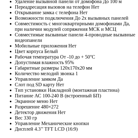
Удаление вызывной панели от домофона
До 100 м
Переадресация вызовов на телефон
Нет
Открывание замка с телефона
Нет
Возможности подключения
До 2х вызывных панелей
Совместимость с многоквартирными домофонами
Да,
при наличии модулей сопряжения МСК и МСЦ
Совместимые вызывные панели
4-проводные вызывные
видеопанели
Мобильные приложения
Нет
Цвет корпуса
Белый
Рабочая температура
От -10 до + 50°С
Допустимая влажность
95%
Габаритные размеры
120x170x20 мм
Количество мелодий звонка
1
Управление замком
Да
Слот под SD карту
Нет
Тип установки
Накладной (монтажная пластина)
Питание
АС 100-240 В (встроенный БП)
Экранное меню
Нет
Разрешение
480×272
Детектор движения
Нет
Вес
330 гр
Управление
Механические кнопки
Дисплей
4.3’’ TFT LCD (16:9)