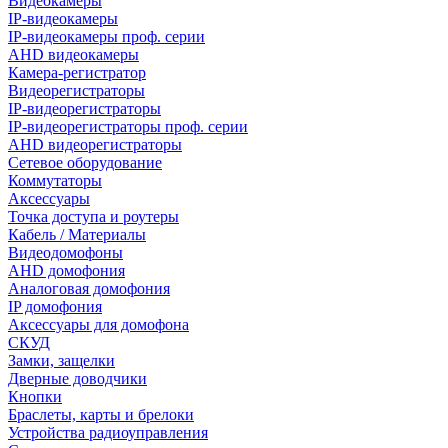
Видеокамеры
IP-видеокамеры
IP-видеокамеры проф. серии
AHD видеокамеры
Камера-регистратор
Видеорегистраторы
IP-видеорегистраторы
IP-видеорегистраторы проф. серии
AHD видеорегистраторы
Сетевое оборудование
Коммутаторы
Аксессуары
Точка доступа и роутеры
Кабель / Материалы
Видеодомофоны
AHD домофония
Аналоговая домофония
IP домофония
Аксессуары для домофона
СКУД
Замки, защелки
Дверные доводчики
Кнопки
Браслеты, карты и брелоки
Устройства радиоуправления