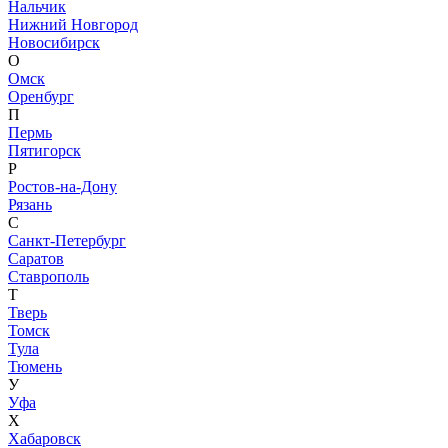
Нальчик
Нижний Новгород
Новосибирск
О
Омск
Оренбург
П
Пермь
Пятигорск
Р
Ростов-на-Дону
Рязань
С
Санкт-Петербург
Саратов
Ставрополь
Т
Тверь
Томск
Тула
Тюмень
У
Уфа
Х
Хабаровск