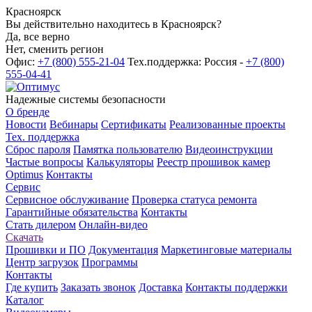
Красноярск
Вы действительно находитесь в Красноярск?
Да, все верно
Нет, сменить регион
Офис:
+7 (800) 555-21-04
Тех.поддержка: Россия -
+7 (800)
555-04-41
Надежные системы безопасности
О бренде
Новости
Вебинары
Сертификаты
Реализованные проекты
Тех. поддержка
Сброс пароля
Памятка пользователю
Видеоинструкции
Частые вопросы
Калькуляторы
Реестр прошивок камер
Optimus
Контакты
Сервис
Сервисное обслуживание
Проверка статуса ремонта
Гарантийные обязательства
Контакты
Стать дилером
Онлайн-видео
Скачать
Прошивки и ПО
Документация
Маркетинговые материалы
Центр загрузок
Программы
Контакты
Где купить
Заказать звонок
Доставка
Контакты поддержки
Каталог