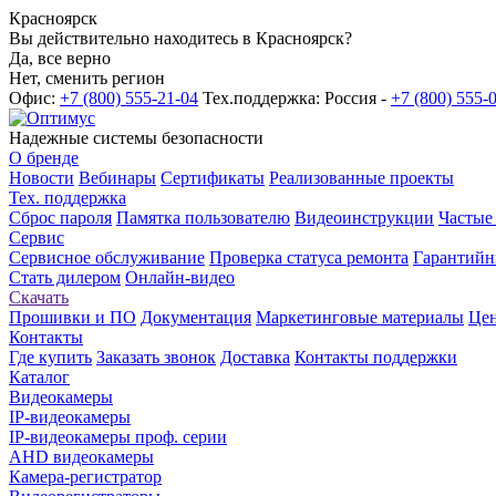
Красноярск
Вы действительно находитесь в Красноярск?
Да, все верно
Нет, сменить регион
Офис:
+7 (800) 555-21-04
Тех.поддержка: Россия -
+7 (800) 555-
Надежные системы безопасности
О бренде
Новости
Вебинары
Сертификаты
Реализованные проекты
Тех. поддержка
Сброс пароля
Памятка пользователю
Видеоинструкции
Частые
Сервис
Сервисное обслуживание
Проверка статуса ремонта
Гарантийн
Стать дилером
Онлайн-видео
Скачать
Прошивки и ПО
Документация
Маркетинговые материалы
Цен
Контакты
Где купить
Заказать звонок
Доставка
Контакты поддержки
Каталог
Видеокамеры
IP-видеокамеры
IP-видеокамеры проф. серии
AHD видеокамеры
Камера-регистратор