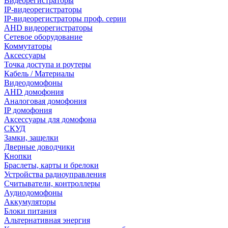
Видеорегистраторы
IP-видеорегистраторы
IP-видеорегистраторы проф. серии
AHD видеорегистраторы
Сетевое оборудование
Коммутаторы
Аксессуары
Точка доступа и роутеры
Кабель / Материалы
Видеодомофоны
AHD домофония
Аналоговая домофония
IP домофония
Аксессуары для домофона
СКУД
Замки, защелки
Дверные доводчики
Кнопки
Браслеты, карты и брелоки
Устройства радиоуправления
Считыватели, контроллеры
Аудиодомофоны
Аккумуляторы
Блоки питания
Альтернативная энергия