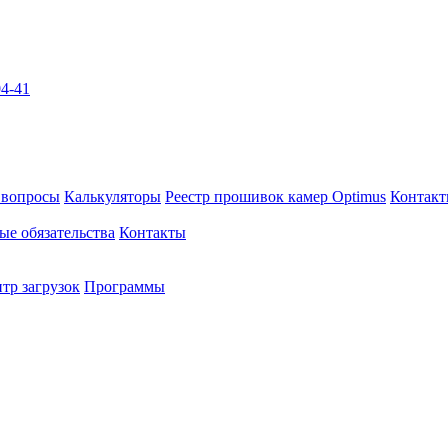
04-41
 вопросы
Калькуляторы
Реестр прошивок камер Optimus
Контак
ые обязательства
Контакты
тр загрузок
Программы