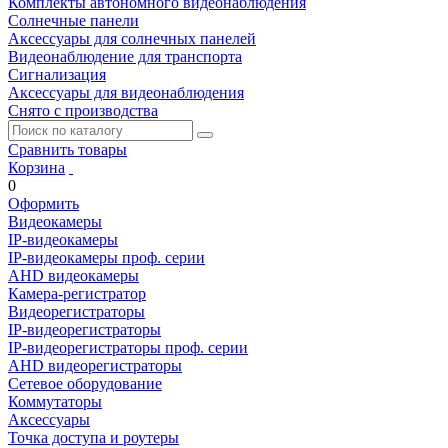
Комплекты автономного видеонаблюдения
Солнечные панели
Аксессуары для солнечных панелей
Видеонаблюдение для транспорта
Сигнализация
Аксессуары для видеонаблюдения
Снято с производства
Сравнить товары
Корзина
0
Оформить
Видеокамеры
IP-видеокамеры
IP-видеокамеры проф. серии
AHD видеокамеры
Камера-регистратор
Видеорегистраторы
IP-видеорегистраторы
IP-видеорегистраторы проф. серии
AHD видеорегистраторы
Сетевое оборудование
Коммутаторы
Аксессуары
Точка доступа и роутеры