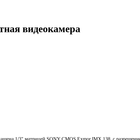
етная видеокамера
снащена 1/3" матрицей SONY CMOS Exmor IMX 138, c разрешени