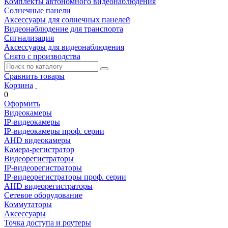
Комплекты автономного видеонаблюдения
Солнечные панели
Аксессуары для солнечных панелей
Видеонаблюдение для транспорта
Сигнализация
Аксессуары для видеонаблюдения
Снято с производства
Сравнить товары
Корзина
0
Оформить
Видеокамеры
IP-видеокамеры
IP-видеокамеры проф. серии
AHD видеокамеры
Камера-регистратор
Видеорегистраторы
IP-видеорегистраторы
IP-видеорегистраторы проф. серии
AHD видеорегистраторы
Сетевое оборудование
Коммутаторы
Аксессуары
Точка доступа и роутеры