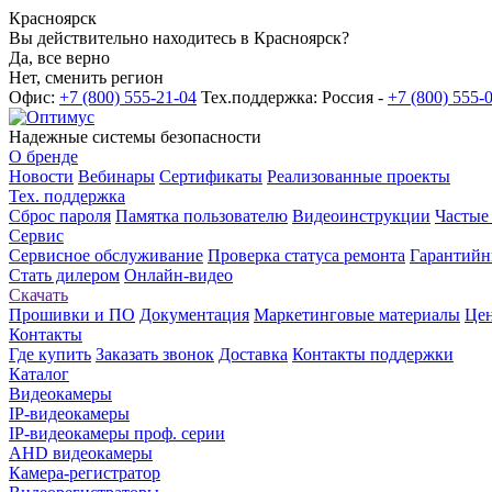
Красноярск
Вы действительно находитесь в Красноярск?
Да, все верно
Нет, сменить регион
Офис:
+7 (800) 555-21-04
Тех.поддержка: Россия -
+7 (800) 555-
Надежные системы безопасности
О бренде
Новости
Вебинары
Сертификаты
Реализованные проекты
Тех. поддержка
Сброс пароля
Памятка пользователю
Видеоинструкции
Частые
Сервис
Сервисное обслуживание
Проверка статуса ремонта
Гарантийн
Стать дилером
Онлайн-видео
Скачать
Прошивки и ПО
Документация
Маркетинговые материалы
Цен
Контакты
Где купить
Заказать звонок
Доставка
Контакты поддержки
Каталог
Видеокамеры
IP-видеокамеры
IP-видеокамеры проф. серии
AHD видеокамеры
Камера-регистратор