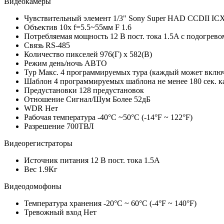
Видеокамеры
Чувствительный элемент
1/3" Sony Super HAD CCDII I
Объектив
10x f=5.5~55мм F 1.6
Потребляемая мощность
12 В пост. тока 1.5A с подогрево
Связь
RS-485
Количество пикселей
976(Г) x 582(В)
Режим день/ночь
АВТО
Тур
Макс. 4 программируемых тура (каждый может включ
Шаблон
4 программируемых шаблона не менее 180 сек. 
Предустановки
128 предустановок
Отношение Сигнал/Шум
Более 52дБ
WDR
Нет
Рабочая температура
-40°C ~50°C (-14°F ~ 122°F)
Разрешение
700ТВЛ
Видеорегистраторы
Источник питания
12 В пост. тока 1.5A
Вес
1.9Кг
Видеодомофоны
Температура хранения
-20°C ~ 60°C (-4°F ~ 140°F)
Тревожный вход
Нет