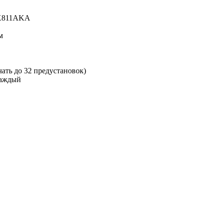
CX811AKA
м
ать до 32 предустановок)
каждый