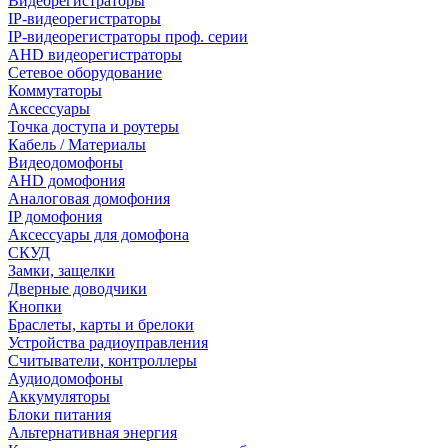
Видеорегистраторы
IP-видеорегистраторы
IP-видеорегистраторы проф. серии
AHD видеорегистраторы
Сетевое оборудование
Коммутаторы
Аксессуары
Точка доступа и роутеры
Кабель / Материалы
Видеодомофоны
AHD домофония
Аналоговая домофония
IP домофония
Аксессуары для домофона
СКУД
Замки, защелки
Дверные доводчики
Кнопки
Браслеты, карты и брелоки
Устройства радиоуправления
Считыватели, контроллеры
Аудиодомофоны
Аккумуляторы
Блоки питания
Альтернативная энергия