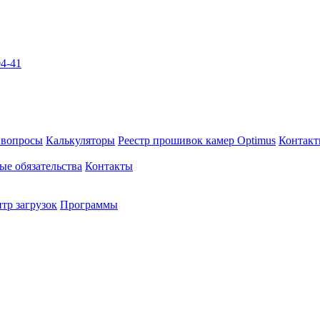
04-41
 вопросы
Калькуляторы
Реестр прошивок камер Optimus
Контак
ые обязательства
Контакты
тр загрузок
Программы