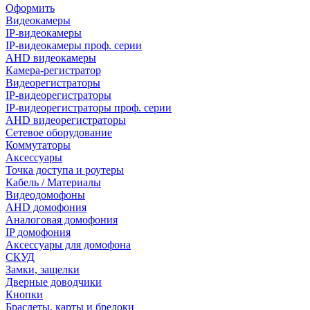
Оформить
Видеокамеры
IP-видеокамеры
IP-видеокамеры проф. серии
AHD видеокамеры
Камера-регистратор
Видеорегистраторы
IP-видеорегистраторы
IP-видеорегистраторы проф. серии
AHD видеорегистраторы
Сетевое оборудование
Коммутаторы
Аксессуары
Точка доступа и роутеры
Кабель / Материалы
Видеодомофоны
AHD домофония
Аналоговая домофония
IP домофония
Аксессуары для домофона
СКУД
Замки, защелки
Дверные доводчики
Кнопки
Браслеты, карты и брелоки