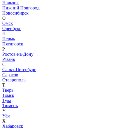
Нальчик
Нижний Новгород
Новосибирск
О
Омск
Оренбург
П
Пермь
Пятигорск
Р
Ростов-на-Дону
Рязань
С
Санкт-Петербург
Саратов
Ставрополь
Т
Тверь
Томск
Тула
Тюмень
У
Уфа
Х
Хабаровск