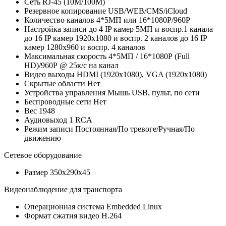
Сеть
RJ-45 (10M/100М)
Резервное копирование
USB/WEB/CMS/iCloud
Количество каналов
4*5МП или 16*1080P/960P
Настройка записи
до 4 IP камер 5МП и воспр.1 канала
до 16 IP камер 1920х1080 и воспр. 2 каналов до 16 IP
камер 1280х960 и воспр. 4 каналов
Максимальная скорость
4*5МП / 16*1080Р (Full
HD)/960Р @ 25к/с на канал
Видео выходы
HDMI (1920х1080), VGA (1920х1080)
Скрытые области
Нет
Устройства управления
Мышь USB, пульт, по сети
Беспроводные сети
Нет
Вес
1948
Аудиовыход
1 RCA
Режим записи
Постоянная/По тревоге/Ручная/По
движению
Сетевое оборудование
Размер
350х290х45
Видеонаблюдение для транспорта
Операционная система
Embedded Linux
Формат сжатия видео
H.264