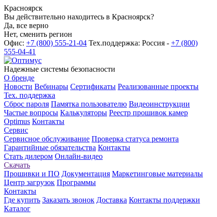
Красноярск
Вы действительно находитесь в Красноярск?
Да, все верно
Нет, сменить регион
Офис:
+7 (800) 555-21-04
Тех.поддержка: Россия -
+7 (800)
555-04-41
Надежные системы безопасности
О бренде
Новости
Вебинары
Сертификаты
Реализованные проекты
Тех. поддержка
Сброс пароля
Памятка пользователю
Видеоинструкции
Частые вопросы
Калькуляторы
Реестр прошивок камер
Optimus
Контакты
Сервис
Сервисное обслуживание
Проверка статуса ремонта
Гарантийные обязательства
Контакты
Стать дилером
Онлайн-видео
Скачать
Прошивки и ПО
Документация
Маркетинговые материалы
Центр загрузок
Программы
Контакты
Где купить
Заказать звонок
Доставка
Контакты поддержки
Каталог