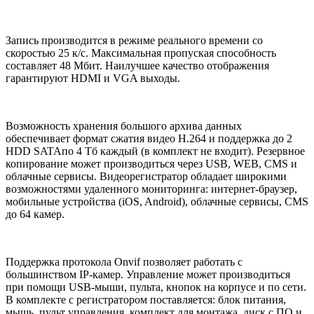
Запись производится в режиме реального времени со
скоростью 25 к/с. Максимальная пропуская способность
составляет 48 Мбит. Наилучшее качество отображения
гарантируют HDMI и VGA выходы.
Возможность хранения большого архива данных
обеспечивает формат сжатия видео H.264 и поддержка до 2
HDD SATAпо 4 Тб каждый (в комплект не входит). Резервное
копирование может производиться через USB, WEB, CMS и
облачные сервисы. Видеорегистратор обладает широкими
возможностями удаленного мониторинга: интернет-браузер,
мобильные устройства (iOS, Android), облачные сервисы, CMS
до 64 камер.
Поддержка протокола Onvif позволяет работать с
большинством IP-камер. Управление может производиться
при помощи USB-мыши, пульта, кнопок на корпусе и по сети.
В комплекте с регистратором поставляется: блок питания,
мышь, пульт управления, комплект для монтажа, диск с ПО и