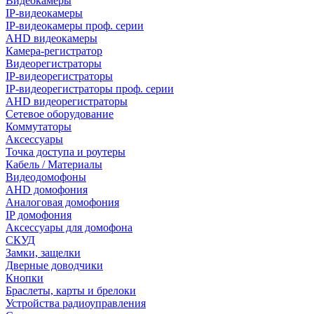
Видеокамеры
IP-видеокамеры
IP-видеокамеры проф. серии
AHD видеокамеры
Камера-регистратор
Видеорегистраторы
IP-видеорегистраторы
IP-видеорегистраторы проф. серии
AHD видеорегистраторы
Сетевое оборудование
Коммутаторы
Аксессуары
Точка доступа и роутеры
Кабель / Материалы
Видеодомофоны
AHD домофония
Аналоговая домофония
IP домофония
Аксессуары для домофона
СКУД
Замки, защелки
Дверные доводчики
Кнопки
Браслеты, карты и брелоки
Устройства радиоуправления