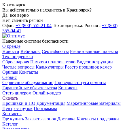
Красноярск
Вы действительно находитесь в Красноярск?
Да, все верно
Нет, сменить регион
Офис:
+7 (800) 555-21-04
Тех.поддержка: Россия -
+7 (800)
555-04-41
Надежные системы безопасности
О бренде
Новости
Вебинары
Сертификаты
Реализованные проекты
Тех. поддержка
Сброс пароля
Памятка пользователю
Видеоинструкции
Частые вопросы
Калькуляторы
Реестр прошивок камер
Optimus
Контакты
Сервис
Сервисное обслуживание
Проверка статуса ремонта
Гарантийные обязательства
Контакты
Стать дилером
Онлайн-видео
Скачать
Прошивки и ПО
Документация
Маркетинговые материалы
Центр загрузок
Программы
Контакты
Где купить
Заказать звонок
Доставка
Контакты поддержки
Каталог