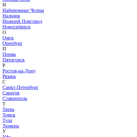
Н
Набережные Челны
Нальчик
Нижний Новгород
Новосибирск
О
Омск
Оренбург
П
Пермь
Пятигорск
Р
Ростов-на-Дону
Рязань
С
Санкт-Петербург
Саратов
Ставрополь
Т
Тверь
Томск
Тула
Тюмень
У
Уфа