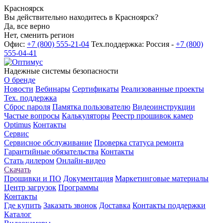
Красноярск
Вы действительно находитесь в Красноярск?
Да, все верно
Нет, сменить регион
Офис:
+7 (800) 555-21-04
Тех.поддержка: Россия -
+7 (800)
555-04-41
Надежные системы безопасности
О бренде
Новости
Вебинары
Сертификаты
Реализованные проекты
Тех. поддержка
Сброс пароля
Памятка пользователю
Видеоинструкции
Частые вопросы
Калькуляторы
Реестр прошивок камер
Optimus
Контакты
Сервис
Сервисное обслуживание
Проверка статуса ремонта
Гарантийные обязательства
Контакты
Стать дилером
Онлайн-видео
Скачать
Прошивки и ПО
Документация
Маркетинговые материалы
Центр загрузок
Программы
Контакты
Где купить
Заказать звонок
Доставка
Контакты поддержки
Каталог