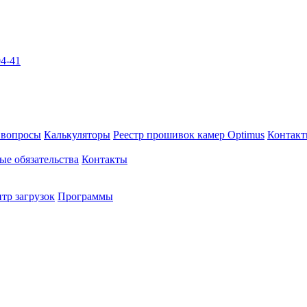
04-41
 вопросы
Калькуляторы
Реестр прошивок камер Optimus
Контак
ые обязательства
Контакты
тр загрузок
Программы