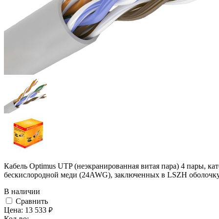
Кабель Optimus UTP (неэкранированная витая пара) 4 пары, к
бескислородной меди (24AWG), заключенных в LSZH оболочк
В наличии
Cравнить
Цена:
13 533
руб.
Кол-во: