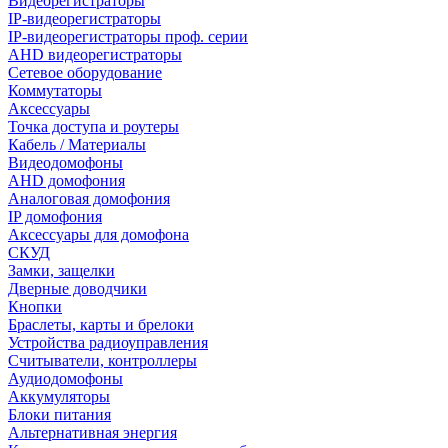
Видеорегистраторы
IP-видеорегистраторы
IP-видеорегистраторы проф. серии
AHD видеорегистраторы
Сетевое оборудование
Коммутаторы
Аксессуары
Точка доступа и роутеры
Кабель / Материалы
Видеодомофоны
AHD домофония
Аналоговая домофония
IP домофония
Аксессуары для домофона
СКУД
Замки, защелки
Дверные доводчики
Кнопки
Браслеты, карты и брелоки
Устройства радиоуправления
Считыватели, контроллеры
Аудиодомофоны
Аккумуляторы
Блоки питания
Альтернативная энергия