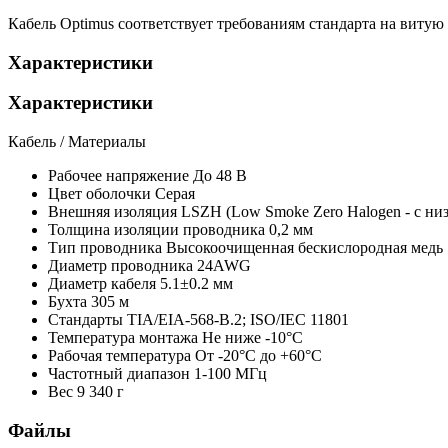
Кабель Optimus соответствует требованиям стандарта на виту
Характеристики
Характеристики
Кабель / Материалы
Рабочее напряжение
До 48 В
Цвет оболочки
Серая
Внешняя изоляция
LSZH (Low Smoke Zero Halogen - с н
Толщина изоляции проводника
0,2 мм
Тип проводника
Высокоочищенная бескислородная медь
Диаметр проводника
24AWG
Диаметр кабеля
5.1±0.2 мм
Бухта
305 м
Стандарты
TIA/EIA-568-B.2; ISO/IEC 11801
Температура монтажа
Не ниже -10°С
Рабочая температура
От -20°С до +60°С
Частотный диапазон
1-100 МГц
Вес
9 340 г
Файлы