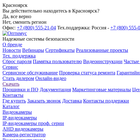
Красноярск
Вы действительно находитесь в Красноярск?
Да, все верно
Нет, сменить регион
Офис:
+7 (800) 555-21-04
Тех.поддержка: Россия -
+7 (800) 555-
Надежные системы безопасности
О бренде
Новости
Вебинары
Сертификаты
Реализованные проекты
Тех. поддержка
Сброс пароля
Памятка пользователю
Видеоинструкции
Частые
Сервис
Сервисное обслуживание
Проверка статуса ремонта
Гарантийн
Стать дилером
Онлайн-видео
Скачать
Прошивки и ПО
Документация
Маркетинговые материалы
Цен
Контакты
Где купить
Заказать звонок
Доставка
Контакты поддержки
Каталог
Видеокамеры
IP-видеокамеры
IP-видеокамеры проф. серии
AHD видеокамеры
Камера-регистратор