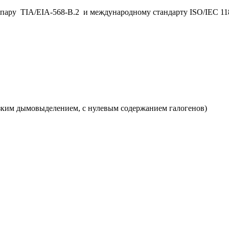
ю пару TIA/EIA-568-B.2 и международному стандарту ISO/IEC 11
изким дымовыделением, с нулевым содержанием галогенов)