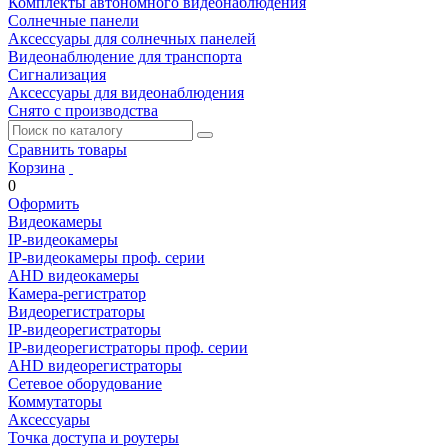
Комплекты автономного видеонаблюдения
Солнечные панели
Аксессуары для солнечных панелей
Видеонаблюдение для транспорта
Сигнализация
Аксессуары для видеонаблюдения
Снято с производства
Сравнить товары
Корзина
0
Оформить
Видеокамеры
IP-видеокамеры
IP-видеокамеры проф. серии
AHD видеокамеры
Камера-регистратор
Видеорегистраторы
IP-видеорегистраторы
IP-видеорегистраторы проф. серии
AHD видеорегистраторы
Сетевое оборудование
Коммутаторы
Аксессуары
Точка доступа и роутеры