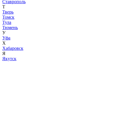
Ставрополь
Т
Тверь
Томск
Тула
Тюмень
У
Уфа
Х
Хабаровск
Я
Якутск