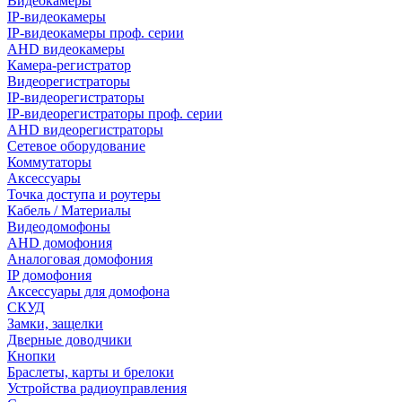
Видеокамеры
IP-видеокамеры
IP-видеокамеры проф. серии
AHD видеокамеры
Камера-регистратор
Видеорегистраторы
IP-видеорегистраторы
IP-видеорегистраторы проф. серии
AHD видеорегистраторы
Сетевое оборудование
Коммутаторы
Аксессуары
Точка доступа и роутеры
Кабель / Материалы
Видеодомофоны
AHD домофония
Аналоговая домофония
IP домофония
Аксессуары для домофона
СКУД
Замки, защелки
Дверные доводчики
Кнопки
Браслеты, карты и брелоки
Устройства радиоуправления