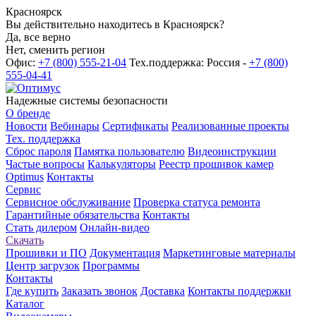
Красноярск
Вы действительно находитесь в Красноярск?
Да, все верно
Нет, сменить регион
Офис:
+7 (800) 555-21-04
Тех.поддержка: Россия -
+7 (800)
555-04-41
Надежные системы безопасности
О бренде
Новости
Вебинары
Сертификаты
Реализованные проекты
Тех. поддержка
Сброс пароля
Памятка пользователю
Видеоинструкции
Частые вопросы
Калькуляторы
Реестр прошивок камер
Optimus
Контакты
Сервис
Сервисное обслуживание
Проверка статуса ремонта
Гарантийные обязательства
Контакты
Стать дилером
Онлайн-видео
Скачать
Прошивки и ПО
Документация
Маркетинговые материалы
Центр загрузок
Программы
Контакты
Где купить
Заказать звонок
Доставка
Контакты поддержки
Каталог