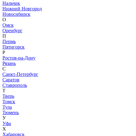
Нальчик
Нижний Новгород
Новосибирск
О
Омск
Оренбург
П
Пермь
Пятигорск
Р
Ростов-на-Дону
Рязань
С
Санкт-Петербург
Саратов
Ставрополь
Т
Тверь
Томск
Тула
Тюмень
У
Уфа
Х
Хабаровск