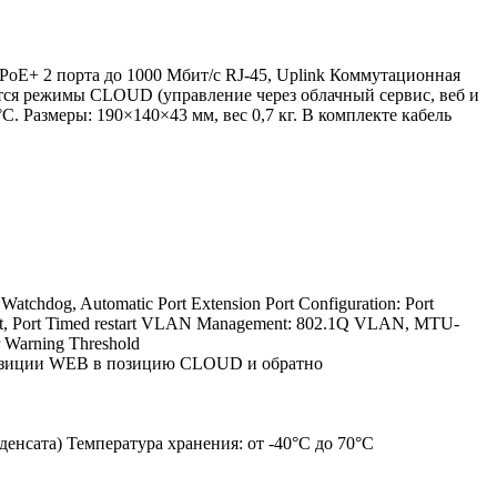
PoE+ 2 порта до 1000 Мбит/с RJ-45, Uplink Коммутационная
ются режимы CLOUD (управление через облачный сервис, веб и
. Размеры: 190×140×43 мм, вес 0,7 кг. В комплекте кабель
atchdog, Automatic Port Extension Port Configuration: Port
 Reboot, Port Timed restart VLAN Management: 802.1Q VLAN, MTU-
 Warning Threshold
 позиции WEB в позицию CLOUD и обратно
денсата) Температура хранения: от -40°C до 70°C