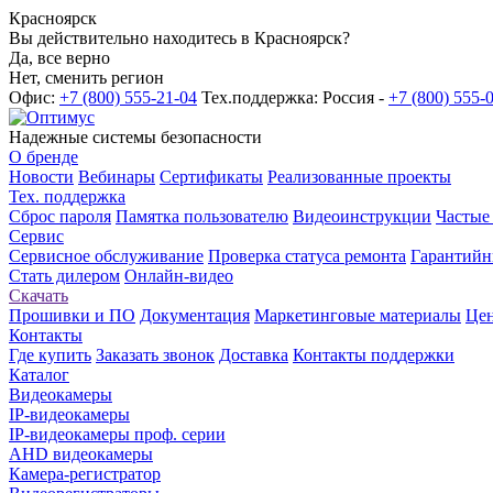
Красноярск
Вы действительно находитесь в Красноярск?
Да, все верно
Нет, сменить регион
Офис:
+7 (800) 555-21-04
Тех.поддержка: Россия -
+7 (800) 555-
Надежные системы безопасности
О бренде
Новости
Вебинары
Сертификаты
Реализованные проекты
Тех. поддержка
Сброс пароля
Памятка пользователю
Видеоинструкции
Частые
Сервис
Сервисное обслуживание
Проверка статуса ремонта
Гарантийн
Стать дилером
Онлайн-видео
Скачать
Прошивки и ПО
Документация
Маркетинговые материалы
Цен
Контакты
Где купить
Заказать звонок
Доставка
Контакты поддержки
Каталог
Видеокамеры
IP-видеокамеры
IP-видеокамеры проф. серии
AHD видеокамеры
Камера-регистратор