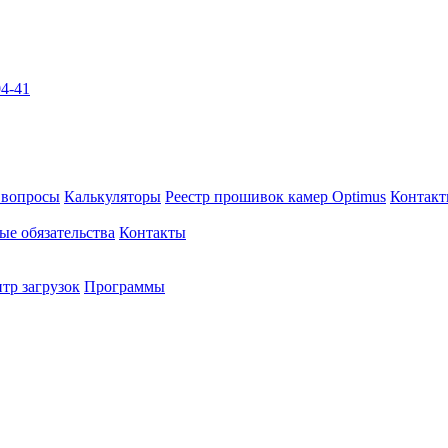
04-41
 вопросы
Калькуляторы
Реестр прошивок камер Optimus
Контак
ые обязательства
Контакты
тр загрузок
Программы