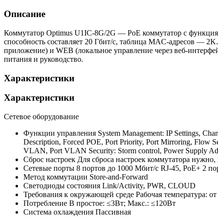
Описание
Коммутатор Optimus U1IC-8G/2G — PoE коммутатор с функциями
способность составляет 20 Гбит/с, таблица MAC-адресов — 2K
приложение) и WEB (локальное управление через веб-интерфейс)
питания и руководство.
Характеристики
Характеристики
Сетевое оборудование
Функции управления
System Management: IP Settings, Chan
Description, Forced POE, Port Priority, Port Mirroring, Flo
VLAN, Port VLAN Security: Storm control, Power Supply A
Сброс настроек
Для сброса настроек коммутатора нужно
Сетевые порты
8 портов до 1000 Мбит/с RJ-45, PoE+ 2 по
Метод коммутации
Store-and-Forward
Светодиоды состояния
Link/Activity, PWR, CLOUD
Требования к окружающей среде
Рабочая температура: от
Потребление
В простое: ≤3Вт; Макс.: ≤120Вт
Система охлаждения
Пассивная