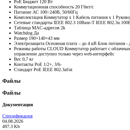
PoE Бюджет
120 Вт
Коммутационная способность
20 Гбит/с
Питание
АС 100~240В, 50/60Гц
Комплектация
Коммутатор х 1 Кабель питания х 1 Руково
Сетевые стандарты
IEEE 802.3 10Base-T IEEE 802.3u 100B
Таблица MAC-адресов
2k
Watchdog
Да
Размер
190×140×43 мм
Электрозащита
Основная плата – до 4 кВ Блок питания - 
Режимы работы
CLOUD Коммутатор работает с облачным с
управление доступно только через web-интерфейс
Вес
0,7 кг
Контакты PoE
1/2+, 3/6-
Стандарт PoE
IEEE 802.3af/at
Файлы
Файлы
Документация
Спецификация
04.08.2026
497.3 Kb