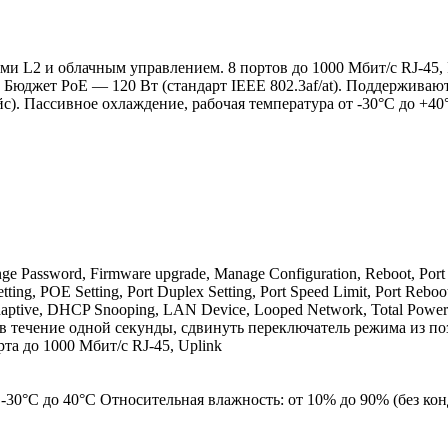
 L2 и облачным управлением. 8 портов до 1000 Мбит/с RJ-45, 
. Бюджет PoE — 120 Вт (стандарт IEEE 802.3af/at). Поддержива
. Пассивное охлаждение, рабочая температура от -30°C до +40°C
ge Password, Firmware upgrade, Manage Configuration, Reboot, Port W
w Setting, POE Setting, Port Duplex Setting, Port Speed Limit, Port
daptive, DHCP Snooping, LAN Device, Looped Network, Total Power
, в течение одной секунды, сдвинуть переключатель режима из
рта до 1000 Мбит/с RJ-45, Uplink
 -30°C до 40°C Относительная влажность: от 10% до 90% (без кон