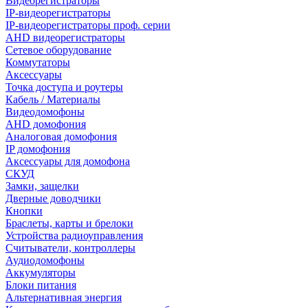
Видеорегистраторы
IP-видеорегистраторы
IP-видеорегистраторы проф. серии
AHD видеорегистраторы
Сетевое оборудование
Коммутаторы
Аксессуары
Точка доступа и роутеры
Кабель / Материалы
Видеодомофоны
AHD домофония
Аналоговая домофония
IP домофония
Аксессуары для домофона
СКУД
Замки, защелки
Дверные доводчики
Кнопки
Браслеты, карты и брелоки
Устройства радиоуправления
Считыватели, контроллеры
Аудиодомофоны
Аккумуляторы
Блоки питания
Альтернативная энергия