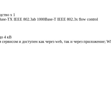
дство х 1
ase-TX IEEE 802.3ab 1000Base-T IEEE 802.3x flow control
до 4 кВ
ервисом и доступен как через web, так и через приложение; W