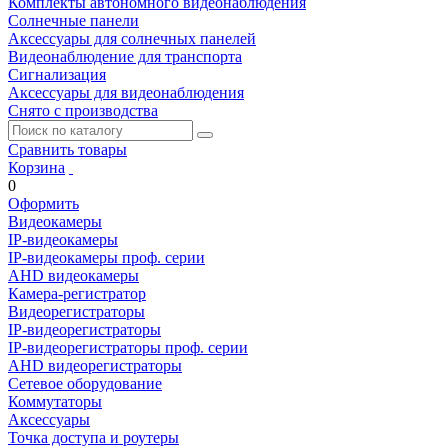
Комплекты автономного видеонаблюдения
Солнечные панели
Аксессуары для солнечных панелей
Видеонаблюдение для транспорта
Сигнализация
Аксессуары для видеонаблюдения
Снято с производства
Сравнить товары
Корзина
0
Оформить
Видеокамеры
IP-видеокамеры
IP-видеокамеры проф. серии
AHD видеокамеры
Камера-регистратор
Видеорегистраторы
IP-видеорегистраторы
IP-видеорегистраторы проф. серии
AHD видеорегистраторы
Сетевое оборудование
Коммутаторы
Аксессуары
Точка доступа и роутеры