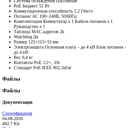
Система охлаждения
Пассивная
PoE Бюджет
52 Вт
Коммутационная способность
1,2 Гбит/с
Питание
АС 100~240В, 50/60Гц
Комплектация
Коммутатор х 1 Кабель питания х 1
Руководство х 1
Таблица MAC-адресов
2k
Watchdog
Да
Размер
125×115×33 мм
Электрозащита
Основная плата – до 4 кВ Блок питания -
до 4 кВ
Вес
0,4 кг
Контакты PoE
1/2+, 3/6-
Стандарт PoE
IEEE 802.3af/at
Файлы
Файлы
Документация
Спецификация
04.08.2026
492.7 Kb