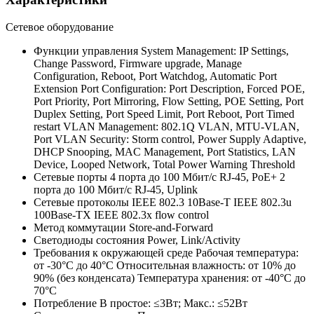
Сетевое оборудование
Функции управления
System Management: IP Settings,
Change Password, Firmware upgrade, Manage
Configuration, Reboot, Port Watchdog, Automatic Port
Extension Port Configuration: Port Description, Forced POE,
Port Priority, Port Mirroring, Flow Setting, POE Setting, Port
Duplex Setting, Port Speed Limit, Port Reboot, Port Timed
restart VLAN Management: 802.1Q VLAN, MTU-VLAN,
Port VLAN Security: Storm control, Power Supply Adaptive,
DHCP Snooping, MAC Management, Port Statistics, LAN
Device, Looped Network, Total Power Warning Threshold
Сетевые порты
4 порта до 100 Мбит/с RJ-45, PoE+ 2
порта до 100 Мбит/с RJ-45, Uplink
Сетевые протоколы
IEEE 802.3 10Base-T IEEE 802.3u
100Base-TX IEEE 802.3x flow control
Метод коммутации
Store-and-Forward
Светодиоды состояния
Power, Link/Activity
Требования к окружающей среде
Рабочая температура:
от -30°C до 40°C Относительная влажность: от 10% до
90% (без конденсата) Температура хранения: от -40°C до
70°C
Потребление
В простое: ≤3Вт; Макс.: ≤52Вт