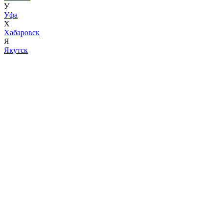
У
Уфа
Х
Хабаровск
Я
Якутск