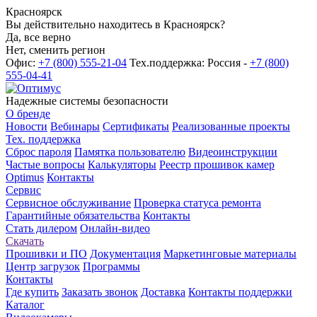
Красноярск
Вы действительно находитесь в Красноярск?
Да, все верно
Нет, сменить регион
Офис:
+7 (800) 555-21-04
Тех.поддержка: Россия -
+7 (800)
555-04-41
Надежные системы безопасности
О бренде
Новости
Вебинары
Сертификаты
Реализованные проекты
Тех. поддержка
Сброс пароля
Памятка пользователю
Видеоинструкции
Частые вопросы
Калькуляторы
Реестр прошивок камер
Optimus
Контакты
Сервис
Сервисное обслуживание
Проверка статуса ремонта
Гарантийные обязательства
Контакты
Стать дилером
Онлайн-видео
Скачать
Прошивки и ПО
Документация
Маркетинговые материалы
Центр загрузок
Программы
Контакты
Где купить
Заказать звонок
Доставка
Контакты поддержки
Каталог