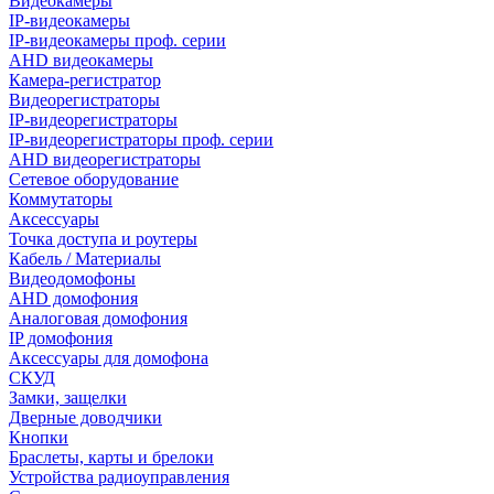
Видеокамеры
IP-видеокамеры
IP-видеокамеры проф. серии
AHD видеокамеры
Камера-регистратор
Видеорегистраторы
IP-видеорегистраторы
IP-видеорегистраторы проф. серии
AHD видеорегистраторы
Сетевое оборудование
Коммутаторы
Аксессуары
Точка доступа и роутеры
Кабель / Материалы
Видеодомофоны
AHD домофония
Аналоговая домофония
IP домофония
Аксессуары для домофона
СКУД
Замки, защелки
Дверные доводчики
Кнопки
Браслеты, карты и брелоки
Устройства радиоуправления