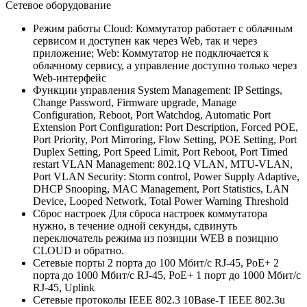
Сетевое оборудование
Режим работы
Cloud: Коммутатор работает с облачным
сервисом и доступен как через Web, так и через
приложение; Web: Коммутатор не подключается к
облачному сервису, а управление доступно только через
Web-интерфейс
Функции управления
System Management: IP Settings,
Change Password, Firmware upgrade, Manage
Configuration, Reboot, Port Watchdog, Automatic Port
Extension Port Configuration: Port Description, Forced POE,
Port Priority, Port Mirroring, Flow Setting, POE Setting, Port
Duplex Setting, Port Speed Limit, Port Reboot, Port Timed
restart VLAN Management: 802.1Q VLAN, MTU-VLAN,
Port VLAN Security: Storm control, Power Supply Adaptive,
DHCP Snooping, MAC Management, Port Statistics, LAN
Device, Looped Network, Total Power Warning Threshold
Сброс настроек
Для сброса настроек коммутатора
нужно, в течение одной секунды, сдвинуть
переключатель режима из позиции WEB в позицию
CLOUD и обратно.
Сетевые порты
2 порта до 100 Мбит/с RJ-45, PoE+ 2
порта до 1000 Мбит/с RJ-45, PoE+ 1 порт до 1000 Мбит/с
RJ-45, Uplink
Сетевые протоколы
IEEE 802.3 10Base-T IEEE 802.3u