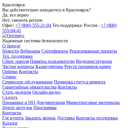
Красноярск
Вы действительно находитесь в Красноярск?
Да, все верно
Нет, сменить регион
Офис:
+7 (800) 555-21-04
Тех.поддержка: Россия -
+7 (800)
555-04-41
Надежные системы безопасности
О бренде
Новости
Вебинары
Сертификаты
Реализованные проекты
Тех. поддержка
Сброс пароля
Памятка пользователю
Видеоинструкции
Частые вопросы
Калькуляторы
Реестр прошивок камер
Optimus
Контакты
Сервис
Сервисное обслуживание
Проверка статуса ремонта
Гарантийные обязательства
Контакты
Стать дилером
Онлайн-видео
Скачать
Прошивки и ПО
Документация
Маркетинговые материалы
Центр загрузок
Программы
Контакты
Где купить
Заказать звонок
Доставка
Контакты поддержки
Каталог