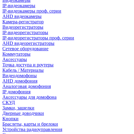
Видеокамеры
IP-видеокамеры
IP-видеокамеры проф. серии
AHD видеокамеры
Камера-регистратор
Видеорегистраторы
IP-видеорегистраторы
IP-видеорегистраторы проф. серии
AHD видеорегистраторы
Сетевое оборудование
Коммутаторы
Аксессуары
Точка доступа и роутеры
Кабель / Материалы
Видеодомофоны
AHD домофония
Аналоговая домофония
IP домофония
Аксессуары для домофона
СКУД
Замки, защелки
Дверные доводчики
Кнопки
Браслеты, карты и брелоки
Устройства радиоуправления