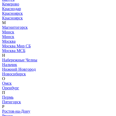
Кемерово
Краснодар
Красноярск
Красноярск
М
Магнитогорск
Минск
Минск
Москва
Москва Мир СБ
Москва МСБ
Н
Набережные Челны
Нальчик
Нижний Новгород
Новосибирск
О
Омск
Оренбург
П
Пермь
Пятигорск
Р
Ростов-на-Дону
Рязань