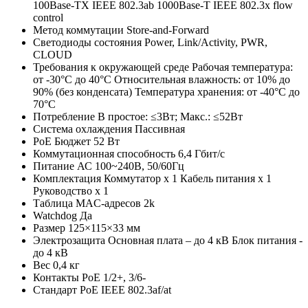
100Base-TX IEEE 802.3ab 1000Base-T IEEE 802.3x flow
control
Метод коммутации
Store-and-Forward
Светодиоды состояния
Power, Link/Activity, PWR,
CLOUD
Требования к окружающей среде
Рабочая температура:
от -30°C до 40°C Относительная влажность: от 10% до
90% (без конденсата) Температура хранения: от -40°C до
70°C
Потребление
В простое: ≤3Вт; Макс.: ≤52Вт
Система охлаждения
Пассивная
PoE Бюджет
52 Вт
Коммутационная способность
6,4 Гбит/с
Питание
АС 100~240В, 50/60Гц
Комплектация
Коммутатор х 1 Кабель питания х 1
Руководство х 1
Таблица MAC-адресов
2k
Watchdog
Да
Размер
125×115×33 мм
Электрозащита
Основная плата – до 4 кВ Блок питания -
до 4 кВ
Вес
0,4 кг
Контакты PoE
1/2+, 3/6-
Стандарт PoE
IEEE 802.3af/at