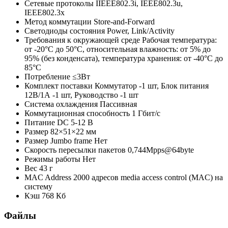
Сетевые протоколы
IIEEE802.3i, IEEE802.3u,
IEEE802.3x
Метод коммутации
Store-and-Forward
Светодиоды состояния
Power, Link/Activity
Требования к окружающей среде
Рабочая температура:
от -20°C до 50°C, относительная влажность: от 5% до
95% (без конденсата), температура хранения: от -40°C до
85°C
Потребление
≤3Вт
Комплект поставки
Коммутатор -1 шт, Блок питания
12В/1А -1 шт, Руководство -1 шт
Система охлаждения
Пассивная
Коммутационная способность
1 Гбит/с
Питание
DC 5-12 В
Размер
82×51×22 мм
Размер Jumbo frame
Нет
Скорость пересылки пакетов
0,744Mpps@64byte
Режимы работы
Нет
Вес
43 г
MAC Address
2000 адресов media access control (MAC) на
систему
Кэш
768 Кб
Файлы