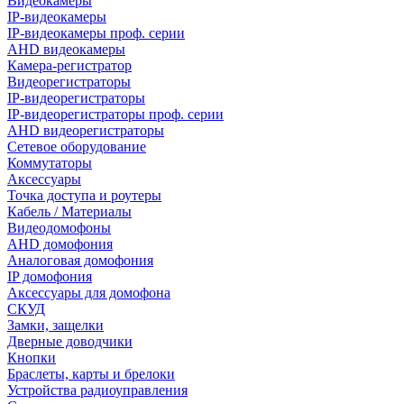
Видеокамеры
IP-видеокамеры
IP-видеокамеры проф. серии
AHD видеокамеры
Камера-регистратор
Видеорегистраторы
IP-видеорегистраторы
IP-видеорегистраторы проф. серии
AHD видеорегистраторы
Сетевое оборудование
Коммутаторы
Аксессуары
Точка доступа и роутеры
Кабель / Материалы
Видеодомофоны
AHD домофония
Аналоговая домофония
IP домофония
Аксессуары для домофона
СКУД
Замки, защелки
Дверные доводчики
Кнопки
Браслеты, карты и брелоки
Устройства радиоуправления