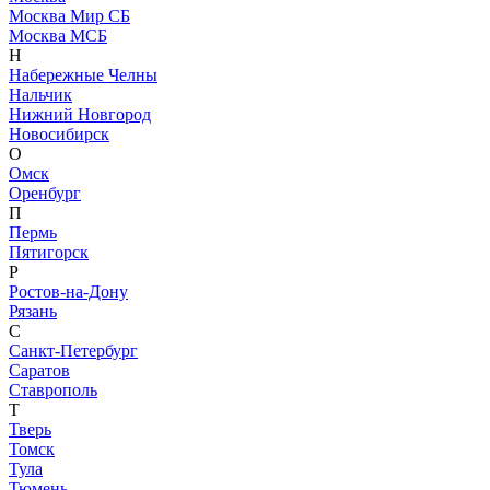
Москва Мир СБ
Москва МСБ
Н
Набережные Челны
Нальчик
Нижний Новгород
Новосибирск
О
Омск
Оренбург
П
Пермь
Пятигорск
Р
Ростов-на-Дону
Рязань
С
Санкт-Петербург
Саратов
Ставрополь
Т
Тверь
Томск
Тула
Тюмень