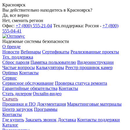
Красноярск
Вы действительно находитесь в Красноярск?
Да, все верно
Нет, сменить регион
Офис:
+7 (800) 555-21-04
Тех.поддержка: Россия -
+7 (800)
555-04-41
Надежные системы безопасности
О бренде
Новости
Вебинары
Сертификаты
Реализованные проекты
Тех. поддержка
Сброс пароля
Памятка пользователю
Видеоинструкции
Частые вопросы
Калькуляторы
Реестр прошивок камер
Optimus
Контакты
Сервис
Сервисное обслуживание
Проверка статуса ремонта
Гарантийные обязательства
Контакты
Стать дилером
Онлайн-видео
Скачать
Прошивки и ПО
Документация
Маркетинговые материалы
Центр загрузок
Программы
Контакты
Где купить
Заказать звонок
Доставка
Контакты поддержки
Каталог