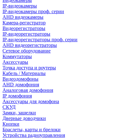
Видеокамеры
IP-видеокамеры
IP-видеокамеры проф. серии
AHD видеокамеры
Камера-регистратор
Видеорегистраторы
IP-видеорегистраторы
IP-видеорегистраторы проф. серии
AHD видеорегистраторы
Сетевое оборудование
Коммутаторы
Аксессуары
Точка доступа и роутеры
Кабель / Материалы
Видеодомофоны
AHD домофония
Аналоговая домофония
IP домофония
Аксессуары для домофона
СКУД
Замки, защелки
Дверные доводчики
Кнопки
Браслеты, карты и брелоки
Устройства радиоуправления