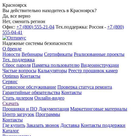
Красноярск
Вы действительно находитесь в Красноярск?
Да, все верно
Нет, сменить регион
Офис:
+7 (800) 555-21-04
Тех.поддержка: Россия -
+7 (800)
555-04-41
Надежные системы безопасности
О бренде
Новости
Вебинары
Сертификаты
Реализованные проекты
Тех. поддержка
Сброс пароля
Памятка пользователю
Видеоинструкции
Частые вопросы
Калькуляторы
Реестр прошивок камер
Optimus
Контакты
Сервис
Сервисное обслуживание
Проверка статуса ремонта
Гарантийные обязательства
Контакты
Стать дилером
Онлайн-видео
Скачать
Прошивки и ПО
Документация
Маркетинговые материалы
Центр загрузок
Программы
Контакты
Где купить
Заказать звонок
Доставка
Контакты поддержки
Каталог