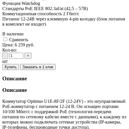
Функция Watchdog
Стандарты PoE IEEE 802.3af/at (42,5 – 57В)
Коммутационная способность 2 Гбит/с
Питание 12-24В через клеммную 4-pin колодку (блок питания
в комплект не входит)
В наличии
Cравнить
Цена:
6 259
руб.
Кол-во:
-
+
шт
Купить
Заказать в 1 клик
Описание
Описание
Коммутатор Optimus U1E-8F/2F (12-24V) - это неуправляемый
PoE-коммутатор с питанием 12-24 В. Он оснащен портами
10/100 Мбит/с с поддержкой PoE (технология передачи
питания по сетевому кабелю вместе с данными), к каждому из
которых можно подключать сетевые устройства (IP-камеры,
IP-телефоны, беспроводные точки доступа).