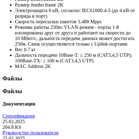
Размер Jumbo frame
2K
Электрозащита
6 кВ, согласно: IEC61000-4-5 (до 4 кВ от
разряда в порт)
Скорость пересылки пакетов
1,488 Mpps
Режимы работы
250m: VLAN-режим - порты 1-8
изолированы друг от друга и работают на скорости до
10 Мбит/с, дальность передачи данных может достигать
250м. Связь осуществляется только с Uplink-портами
Вес
0.7 кг
Дальность передачи
10Base-T: ≤ 250 м (CAT3,4,5 UTP);
100Base-TX: ≤ 100 м (CAT3,4,5 UTP)
MAC Address
2K
Файлы
Файлы
Документация
Спецификация
25.02.2025
204.8 Kb
Руководство пользователя
25.02.2025