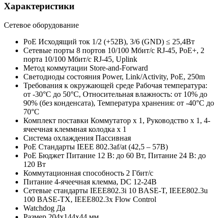
Характеристики
Сетевое оборудование
PoE Исходящий ток
1/2 (+52В), 3/6 (GND) ≤ 25,4Вт
Сетевые порты
8 портов 10/100 Мбит/с RJ-45, PoE+, 2
порта 10/100 Мбит/с RJ-45, Uplink
Метод коммутации
Store-and-Forward
Светодиоды состояния
Power, Link/Activity, PoE, 250m
Требования к окружающей среде
Рабочая температура:
от -30°C до 50°C, Относительная влажность: от 10% до
90% (без конденсата), Температура хранения: от -40°C до
70°C
Комплект поставки
Коммутатор х 1, Руководство х 1, 4-
ячеечная клеммная колодка х 1
Система охлаждения
Пассивная
PoE Стандарты
IEEE 802.3af/at (42,5 – 57В)
PoE Бюджет
Питание 12 В: до 60 Вт, Питание 24 В: до
120 Вт
Коммутационная способность
2 Гбит/с
Питание
4-ячеечная клемма, DC 12-24В
Сетевые стандарты
IEEE802.3i 10 BASE-T, IEEE802.3u
100 BASE-TX, IEEE802.3x Flow Control
Watchdog
Да
Размер
204х144х44 мм