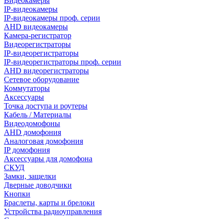
Видеокамеры
IP-видеокамеры
IP-видеокамеры проф. серии
AHD видеокамеры
Камера-регистратор
Видеорегистраторы
IP-видеорегистраторы
IP-видеорегистраторы проф. серии
AHD видеорегистраторы
Сетевое оборудование
Коммутаторы
Аксессуары
Точка доступа и роутеры
Кабель / Материалы
Видеодомофоны
AHD домофония
Аналоговая домофония
IP домофония
Аксессуары для домофона
СКУД
Замки, защелки
Дверные доводчики
Кнопки
Браслеты, карты и брелоки
Устройства радиоуправления