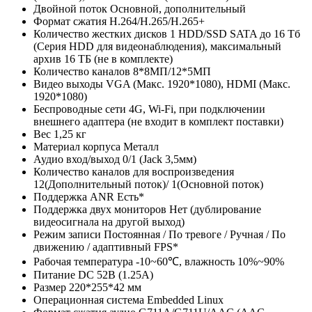
Двойной поток
Основной, дополнительный
Формат сжатия
H.264/H.265/H.265+
Количество жестких дисков
1 HDD/SSD SATA до 16 Тб
(Серия HDD для видеонаблюдения), максимальный
архив 16 ТБ (не в комплекте)
Количество каналов
8*8МП/12*5МП
Видео выходы
VGA (Макс. 1920*1080), HDMI (Макс.
1920*1080)
Беспроводные сети
4G, Wi-Fi, при подключении
внешнего адаптера (не входит в комплект поставки)
Вес
1,25 кг
Материал корпуса
Металл
Аудио вход/выход
0/1 (Jack 3,5мм)
Количество каналов для воспроизведения
12(Дополнительный поток)/ 1(Основной поток)
Поддержка ANR
Есть*
Поддержка двух мониторов
Нет (дублирование
видеосигнала на другой выход)
Режим записи
Постоянная / По тревоге / Ручная / По
движению / адаптивный FPS*
Рабочая температура
-10~60℃, влажность 10%~90%
Питание
DC 52В (1.25A)
Размер
220*255*42 мм
Операционная система
Embedded Linux