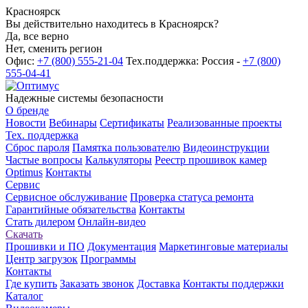
Красноярск
Вы действительно находитесь в Красноярск?
Да, все верно
Нет, сменить регион
Офис:
+7 (800) 555-21-04
Тех.поддержка: Россия -
+7 (800)
555-04-41
Надежные системы безопасности
О бренде
Новости
Вебинары
Сертификаты
Реализованные проекты
Тех. поддержка
Сброс пароля
Памятка пользователю
Видеоинструкции
Частые вопросы
Калькуляторы
Реестр прошивок камер
Optimus
Контакты
Сервис
Сервисное обслуживание
Проверка статуса ремонта
Гарантийные обязательства
Контакты
Стать дилером
Онлайн-видео
Скачать
Прошивки и ПО
Документация
Маркетинговые материалы
Центр загрузок
Программы
Контакты
Где купить
Заказать звонок
Доставка
Контакты поддержки
Каталог