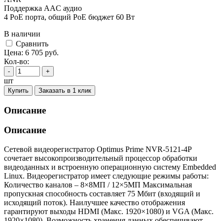
Поддержка AAC аудио
4 PoE порта, общий PoE бюджет 60 Вт
В наличии
Cравнить
Цена:
6 705
руб.
Кол-во:
-
+
шт
Купить
Заказать в 1 клик
Описание
Описание
Сетевой видеорегистратор Optimus Prime NVR-5121-4P
сочетает высокопроизводительный процессор обработки
видеоданных и встроенную операционную систему Embedded
Linux. Видеорегистратор имеет следующие режимы работы:
Количество каналов – 8×8МП / 12×5МП Максимальная
пропускная способность составляет 75 Мбит (входящий и
исходящий поток). Наилучшее качество отображения
гарантируют выходы HDMI (Макс. 1920×1080) и VGA (Макс.
1920×1080). Возможность хранения данных обеспечивают