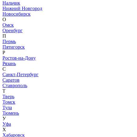
Нальчик
Нижний Новгород
Новосибирск
О
Омск
Оренбург
П
Пермь
Пятигорск
Р
Ростов-на-Дону
Рязань
С
Санкт-Петербург
Саратов
Ставрополь
Т
Тверь
Томск
Тула
Тюмень
У
Уфа
Х
Хабаровск