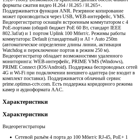
форматы сжатия видео H.264 / H.265 / H.265+.
Поддерживается функция ANR. Резервное копирование
может производиться через USB, WEB-интерфейс, VMS.
Видеорегистратор оснащён встроенным коммутатором с 4
PoE-портами (общий бюджет PoE 60 Вт, стандарт IEEE
802.3af/at) и 1 портом Uplink 100 Мбит/с. Режимы работы
коммутатора: Default (стандартный) и AI + Auto 250m
(автоматическое определение длины линии, активация
Watchdog и переключение портов в режим 250 м).
Видеорегистратор обладает возможностями удаленного
мониторинга: WEB-интерфейс, PRIME VMS (Windows),
PRIME Connect (IOS/Android). Поддержка беспроводных сетей
4G и Wi-Fi при подключении внешнего адаптера (не входит в
комплект поставки). Поддерживается облачный сервис
prime.optimus-cctv.com. Есть поддержка коридорного режима
камер и аудиоформата AAC.
Характеристики
Характеристики
Видеорегистраторы
Сетевой разъём
4 порта до 100 Мбит/с RJ-45, PoE+ 1