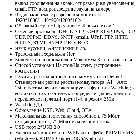
вывод сообщения на экран, отправка push уведомления,
email, FTP, воспроизведение звука на камере
Поддерживаемые разрешения мониторов
1920*1080/1440*900/1280*1024
Облачный сервис
http://prime.optimus-cctv.com/
Сетевые протоколы
DHCP, NTP, ICMP, RTSP, IPv4, TCP,
UDP, PPPoE, DDNS, SMTP (email), UPnP, FTP, HTTP,
HTTPS, RTMP, SNMP, DROPBOX
Язык
Русский, Английский и др.
Тревожный вход/выход
Нет
Количество пользователей
Максимум 32 пользователя
Способ установки
На стол/На стену (встроенные
крепления)
Режимы работы встроенного коммутатора
Default
Стандартный режим работы коммутатора; AI + Auto
250m В этом режиме активируется функция Watchdog, а
коммутатор автоматически определяет длину линии и
переключает нужный порт (1-4) в режим 250м
Watchdog
Да
Обновление
USB, Web, Cloud, OTA
Максимальная пропускная способность
75 Мбит
входящий поток; 75 Мбит исходящий поток
USB порт
2*USB 2.0
Удаленный мониторинг
WEB интерфейс, PRIME VMS
(Windows), PRIME Connect (IOS/Android)