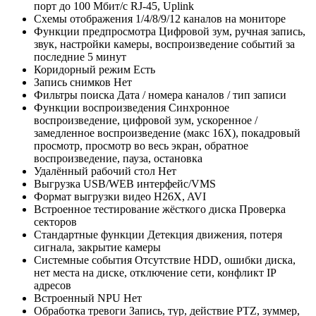
порт до 100 Мбит/с RJ-45, Uplink
Схемы отображения
1/4/8/9/12 каналов на мониторе
Функции предпросмотра
Цифровой зум, ручная запись,
звук, настройки камеры, воспроизведение событий за
последние 5 минут
Коридорный режим
Есть
Запись снимков
Нет
Фильтры поиска
Дата / номера каналов / тип записи
Функции воспроизведения
Синхронное
воспроизведение, цифровой зум, ускоренное /
замедленное воспроизведение (макс 16X), покадровый
просмотр, просмотр во весь экран, обратное
воспроизведение, пауза, остановка
Удалённый рабочий стол
Нет
Выгрузка
USB/WEB интерфейс/VMS
Формат выгрузки видео
H26X, AVI
Встроенное тестирование жёсткого диска
Проверка
секторов
Стандартные функции
Детекция движения, потеря
сигнала, закрытие камеры
Системные события
Отсутствие HDD, ошибки диска,
нет места на диске, отключение сети, конфликт IP
адресов
Встроенный NPU
Нет
Обработка тревоги
Запись, тур, действие PTZ, зуммер,