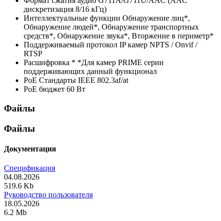
Формат сжатия аудио
G711A/G711U/AAC (AAC
дискретизация 8/16 кГц)
Интеллектуальные функции
Обнаружение лиц*,
Обнаружение людей*, Обнаружение транспортных
средств*, Обнаружение звука*, Вторжение в периметр*
Поддерживаемый протокол IP камер
NPTS / Onvif /
RTSP
Расшифровка *
*Для камер PRIME серии
поддерживающих данный функционал
PoE Стандарты
IEEE 802.3af/at
PoE бюджет
60 Вт
Файлы
Файлы
Документация
Спецификация
04.08.2026
519.6 Kb
Руководство пользователя
18.05.2026
6.2 Mb