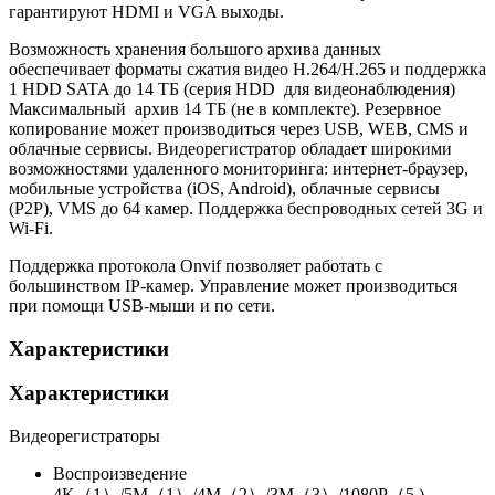
гарантируют HDMI и VGA выходы.
Возможность хранения большого архива данных
обеспечивает форматы сжатия видео H.264/H.265 и поддержка
1 HDD SATA до 14 ТБ (серия HDD для видеонаблюдения)
Максимальный архив 14 ТБ (не в комплекте). Резервное
копирование может производиться через USB, WEB, CMS и
облачные сервисы. Видеорегистратор обладает широкими
возможностями удаленного мониторинга: интернет-браузер,
мобильные устройства (iOS, Android), облачные сервисы
(P2P), VMS до 64 камер. Поддержка беспроводных сетей 3G и
Wi-Fi.
Поддержка протокола Onvif позволяет работать с
большинством IP-камер. Управление может производиться
при помощи USB-мыши и по сети.
Характеристики
Характеристики
Видеорегистраторы
Воспроизведение
4K（1）/5M（1）/4M（2）/3M（3）/1080P（5 )