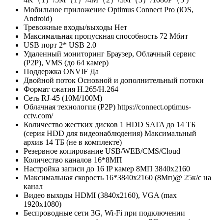
Мобильное приложение
Optimus Connect Pro (iOS,
Android)
Тревожные входы/выходы
Нет
Максимальная пропускная способность
72 Мбит
USB порт
2* USB 2.0
Удаленный мониторинг
Браузер, Облачный сервис
(P2P), VMS (до 64 камер)
Поддержка ONVIF
Да
Двойной поток
Основной и дополнительный потоки
Формат сжатия
H.265/H.264
Сеть
RJ-45 (10M/100M)
Облачная технология (P2P)
https://connect.optimus-
cctv.com/
Количество жестких дисков
1 HDD SATA до 14 ТБ
(серия HDD для видеонаблюдения) Максимальный
архив 14 ТБ (не в комплекте)
Резервное копирование
USB/WEB/CMS/Cloud
Количество каналов
16*8МП
Настройка записи
до 16 IP камер 8МП 3840х2160
Максимальная скорость
16*3840х2160 (8Мп)@ 25к/с на
канал
Видео выходы
HDMI (3840х2160), VGA (max
1920х1080)
Беспроводные сети
3G, Wi-Fi при подключении