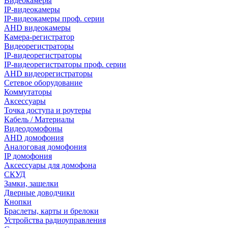
Видеокамеры
IP-видеокамеры
IP-видеокамеры проф. серии
AHD видеокамеры
Камера-регистратор
Видеорегистраторы
IP-видеорегистраторы
IP-видеорегистраторы проф. серии
AHD видеорегистраторы
Сетевое оборудование
Коммутаторы
Аксессуары
Точка доступа и роутеры
Кабель / Материалы
Видеодомофоны
AHD домофония
Аналоговая домофония
IP домофония
Аксессуары для домофона
СКУД
Замки, защелки
Дверные доводчики
Кнопки
Браслеты, карты и брелоки
Устройства радиоуправления