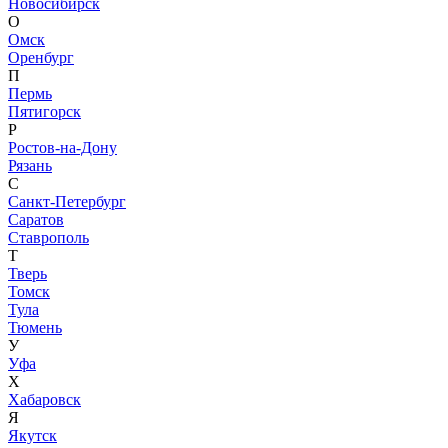
Новосибирск
О
Омск
Оренбург
П
Пермь
Пятигорск
Р
Ростов-на-Дону
Рязань
С
Санкт-Петербург
Саратов
Ставрополь
Т
Тверь
Томск
Тула
Тюмень
У
Уфа
Х
Хабаровск
Я
Якутск