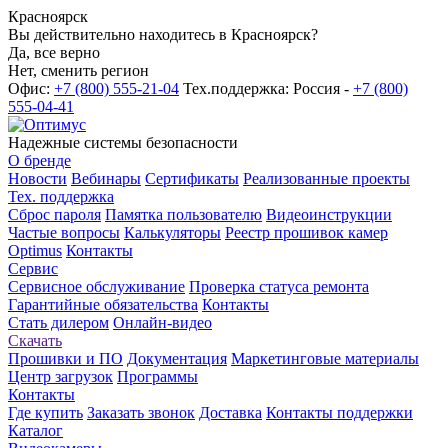
Красноярск
Вы действительно находитесь в Красноярск?
Да, все верно
Нет, сменить регион
Офис:
+7 (800) 555-21-04
Тех.поддержка: Россия -
+7 (800)
555-04-41
Надежные системы безопасности
О бренде
Новости
Вебинары
Сертификаты
Реализованные проекты
Тех. поддержка
Сброс пароля
Памятка пользователю
Видеоинструкции
Частые вопросы
Калькуляторы
Реестр прошивок камер
Optimus
Контакты
Сервис
Сервисное обслуживание
Проверка статуса ремонта
Гарантийные обязательства
Контакты
Стать дилером
Онлайн-видео
Скачать
Прошивки и ПО
Документация
Маркетинговые материалы
Центр загрузок
Программы
Контакты
Где купить
Заказать звонок
Доставка
Контакты поддержки
Каталог