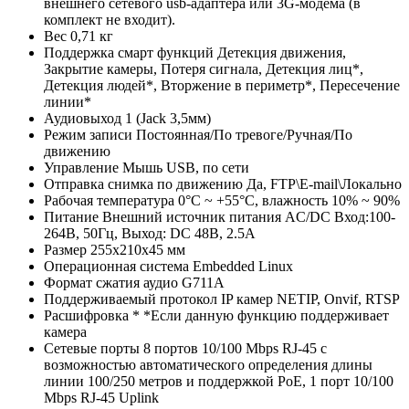
внешнего сетевого usb-адаптера или 3G-модема (в
комплект не входит).
Вес
0,71 кг
Поддержка смарт функций
Детекция движения,
Закрытие камеры, Потеря сигнала, Детекция лиц*,
Детекция людей*, Вторжение в периметр*, Пересечение
линии*
Аудиовыход
1 (Jack 3,5мм)
Режим записи
Постоянная/По тревоге/Ручная/По
движению
Управление
Мышь USB, по сети
Отправка снимка по движению
Да, FTP\E-mail\Локально
Рабочая температура
0°С ~ +55°С, влажность 10% ~ 90%
Питание
Внешний источник питания AC/DC Вход:100-
264В, 50Гц, Выход: DC 48В, 2.5A
Размер
255х210х45 мм
Операционная система
Embedded Linux
Формат сжатия аудио
G711A
Поддерживаемый протокол IP камер
NETIP, Onvif, RTSP
Расшифровка *
*Если данную функцию поддерживает
камера
Сетевые порты
8 портов 10/100 Mbps RJ-45 с
возможностью автоматического определения длины
линии 100/250 метров и поддержкой PoE, 1 порт 10/100
Mbps RJ-45 Uplink