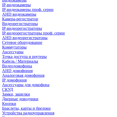
Видеокамеры
IP-видеокамеры
IP-видеокамеры проф. серии
AHD видеокамеры
Камера-регистратор
Видеорегистраторы
IP-видеорегистраторы
IP-видеорегистраторы проф. серии
AHD видеорегистраторы
Сетевое оборудование
Коммутаторы
Аксессуары
Точка доступа и роутеры
Кабель / Материалы
Видеодомофоны
AHD домофония
Аналоговая домофония
IP домофония
Аксессуары для домофона
СКУД
Замки, защелки
Дверные доводчики
Кнопки
Браслеты, карты и брелоки
Устройства радиоуправления