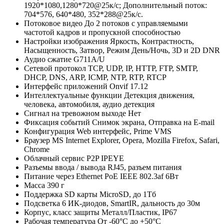
1920*1080,1280*720@25к/с; Дополнительный поток:
704*576, 640*480, 352*288@25к/с.
Потоковое видео
До 2 потоков с управляемыми
частотой кадров и пропускной способностью
Настройки изображения
Яркость, Контрастность,
Насыщенность, Затвор, Режим День/Ночь, 3D и 2D DNR
Аудио сжатие
G711A/U
Сетевой протокол
TCP, UDP, IP, HTTP, FTP, SMTP,
DHCP, DNS, ARP, ICMP, NTP, RTP, RTCP
Интерфейс приложений
Onvif 17.12
Интеллектуальные функции
Детекция движения,
человека, автомобиля, аудио детекция
Сигнал на тревожном выходе
Нет
Фиксация событий
Снимок экрана, Отправка на E-mail
Конфигурация
Web интерфейс, Prime VMS
Браузер
MS Internet Explorer, Opera, Mozilla Firefox, Safari,
Chrome
Облачный сервис P2P
IPEYE
Разъемы ввода / вывода
RJ45, разъем питания
Питание через Ethernet
PoE IEEE 802.3af 6Вт
Масса
390 г
Поддержка SD карты
MicroSD, до 1Тб
Подсветка
6 ИК-диодов, SmartIR, дальность до 30м
Корпус, класс защиты
Металл/Пластик, IP67
Рабочая температура
От -60°С до +50°С