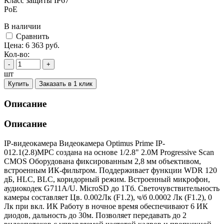
Класс защиты IР67
PoE
В наличии
Cравнить
Цена:
6 363
руб.
Кол-во:
-
+
шт
Купить
Заказать в 1 клик
Описание
Описание
IP-видеокамера Видеокамера Optimus Prime IP-
012.1(2.8)MPC создана на основе 1/2.8" 2.0M Progressive Scan
CMOS Оборудована фиксированным 2,8 мм объективом,
встроенным ИК-фильтром. Поддерживает функции WDR 120
дБ, HLC, BLC, коридорный режим. Встроенный микрофон,
аудиокодек G711A/U. MicroSD до 1Тб. Светочувствительность
камеры составляет Цв. 0.002Лк (F1.2), ч/б 0.0002 Лк (F1.2), 0
Лк при вкл. ИК Работу в ночное время обеспечивают 6 ИК
диодов, дальность до 30м. Позволяет передавать до 2