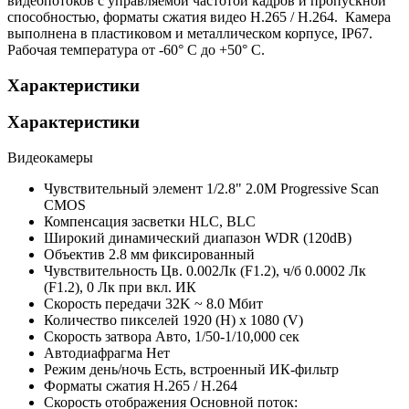
видеопотоков с управляемой частотой кадров и пропускной
способностью, форматы сжатия видео H.265 / H.264. Камера
выполнена в пластиковом и металлическом корпусе, IP67.
Рабочая температура от -60° С до +50° С.
Характеристики
Характеристики
Видеокамеры
Чувствительный элемент
1/2.8" 2.0M Progressive Scan
CMOS
Компенсация засветки
HLC, BLC
Широкий динамический диапазон
WDR (120dB)
Объектив
2.8 мм фиксированный
Чувствительность
Цв. 0.002Лк (F1.2), ч/б 0.0002 Лк
(F1.2), 0 Лк при вкл. ИК
Скорость передачи
32K ~ 8.0 Мбит
Количество пикселей
1920 (H) x 1080 (V)
Скорость затвора
Авто, 1/50-1/10,000 сек
Автодиафрагма
Нет
Режим день/ночь
Есть, встроенный ИК-фильтр
Форматы сжатия
H.265 / H.264
Скорость отображения
Основной поток: