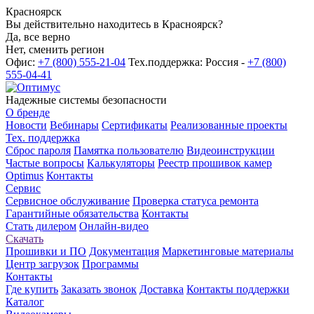
Красноярск
Вы действительно находитесь в Красноярск?
Да, все верно
Нет, сменить регион
Офис:
+7 (800) 555-21-04
Тех.поддержка: Россия -
+7 (800)
555-04-41
Надежные системы безопасности
О бренде
Новости
Вебинары
Сертификаты
Реализованные проекты
Тех. поддержка
Сброс пароля
Памятка пользователю
Видеоинструкции
Частые вопросы
Калькуляторы
Реестр прошивок камер
Optimus
Контакты
Сервис
Сервисное обслуживание
Проверка статуса ремонта
Гарантийные обязательства
Контакты
Стать дилером
Онлайн-видео
Скачать
Прошивки и ПО
Документация
Маркетинговые материалы
Центр загрузок
Программы
Контакты
Где купить
Заказать звонок
Доставка
Контакты поддержки
Каталог