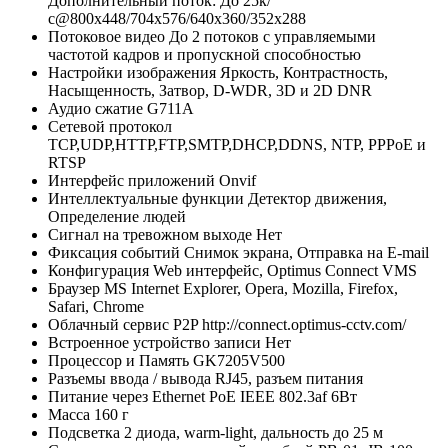
Дополнительный поток: До 25к/
с@800x448/704х576/640x360/352х288
Потоковое видео
До 2 потоков с управляемыми
частотой кадров и пропускной способностью
Настройки изображения
Яркость, Контрастность,
Насыщенность, Затвор, D-WDR, 3D и 2D DNR
Аудио сжатие
G711A
Сетевой протокол
TCP,UDP,HTTP,FTP,SMTP,DHCP,DDNS, NTP, PPPoE и
RTSP
Интерфейс приложений
Onvif
Интеллектуальные функции
Детектор движения,
Определение людей
Сигнал на тревожном выходе
Нет
Фиксация событий
Снимок экрана, Отправка на E-mail
Конфигурация
Web интерфейс, Optimus Connect VMS
Браузер
MS Internet Explorer, Opera, Mozilla, Firefox,
Safari, Chrome
Облачный сервис P2P
http://connect.optimus-cctv.com/
Встроенное устройство записи
Нет
Процессор и Память
GK7205V500
Разъемы ввода / вывода
RJ45, разъем питания
Питание через Ethernet
PoE IEEE 802.3af 6Вт
Масса
160 г
Подсветка
2 диода, warm-light, дальность до 25 м