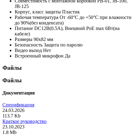
Совместимость с монтажной коробкой
PB-01, JB-100,
JB-125
Корпус, класс защиты
Пластик
Рабочая температура
От -60°С до +50°С при влажности
до 90%(без конденсата)
Питание
DC12В(0.5А), Внешний PoE max 6Вт(на
кабеле)
Размеры
90x82 мм
Безопасность
Защита по паролю
Видео выход
Нет
Встроенный микрофон
Да
Файлы
Файлы
Документация
Спецификация
24.03.2026
113.7 Kb
Краткое руководство
23.10.2023
1.8 Mb