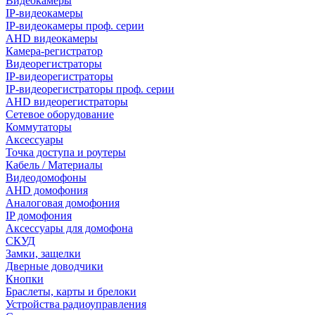
Видеокамеры
IP-видеокамеры
IP-видеокамеры проф. серии
AHD видеокамеры
Камера-регистратор
Видеорегистраторы
IP-видеорегистраторы
IP-видеорегистраторы проф. серии
AHD видеорегистраторы
Сетевое оборудование
Коммутаторы
Аксессуары
Точка доступа и роутеры
Кабель / Материалы
Видеодомофоны
AHD домофония
Аналоговая домофония
IP домофония
Аксессуары для домофона
СКУД
Замки, защелки
Дверные доводчики
Кнопки
Браслеты, карты и брелоки
Устройства радиоуправления