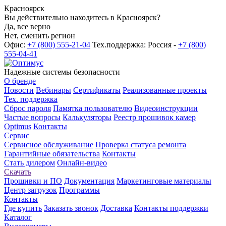
Красноярск
Вы действительно находитесь в Красноярск?
Да, все верно
Нет, сменить регион
Офис:
+7 (800) 555-21-04
Тех.поддержка: Россия -
+7 (800)
555-04-41
Надежные системы безопасности
О бренде
Новости
Вебинары
Сертификаты
Реализованные проекты
Тех. поддержка
Сброс пароля
Памятка пользователю
Видеоинструкции
Частые вопросы
Калькуляторы
Реестр прошивок камер
Optimus
Контакты
Сервис
Сервисное обслуживание
Проверка статуса ремонта
Гарантийные обязательства
Контакты
Стать дилером
Онлайн-видео
Скачать
Прошивки и ПО
Документация
Маркетинговые материалы
Центр загрузок
Программы
Контакты
Где купить
Заказать звонок
Доставка
Контакты поддержки
Каталог