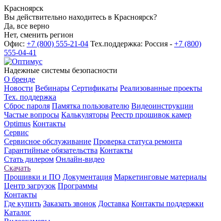
Красноярск
Вы действительно находитесь в Красноярск?
Да, все верно
Нет, сменить регион
Офис:
+7 (800) 555-21-04
Тех.поддержка: Россия -
+7 (800)
555-04-41
Надежные системы безопасности
О бренде
Новости
Вебинары
Сертификаты
Реализованные проекты
Тех. поддержка
Сброс пароля
Памятка пользователю
Видеоинструкции
Частые вопросы
Калькуляторы
Реестр прошивок камер
Optimus
Контакты
Сервис
Сервисное обслуживание
Проверка статуса ремонта
Гарантийные обязательства
Контакты
Стать дилером
Онлайн-видео
Скачать
Прошивки и ПО
Документация
Маркетинговые материалы
Центр загрузок
Программы
Контакты
Где купить
Заказать звонок
Доставка
Контакты поддержки
Каталог