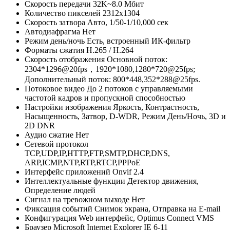
Скорость передачи
32K~8.0 Мбит
Количество пикселей
2312х1304
Скорость затвора
Авто, 1/50-1/10,000 сек
Автодиафрагма
Нет
Режим день/ночь
Есть, встроенный ИК-фильтр
Форматы сжатия
H.265 / H.264
Скорость отображения
Основной поток:
2304*1296@20fps，1920*1080,1280*720@25fps;
Дополнительный поток: 800*448,352*288@25fps.
Потоковое видео
До 2 потоков с управляемыми
частотой кадров и пропускной способностью
Настройки изображения
Яркость, Контрастность,
Насыщенность, Затвор, D-WDR, Режим День/Ночь, 3D и
2D DNR
Аудио сжатие
Нет
Сетевой протокол
TCP,UDP,IP,HTTP,FTP,SMTP,DHCP,DNS,
ARP,ICMP,NTP,RTP,RTCP,PPPoE
Интерфейс приложений
Onvif 2.4
Интеллектуальные функции
Детектор движения,
Определение людей
Сигнал на тревожном выходе
Нет
Фиксация событий
Снимок экрана, Отправка на E-mail
Конфигурация
Web интерфейс, Optimus Connect VMS
Браузер
Microsoft Internet Explorer IE 6-11