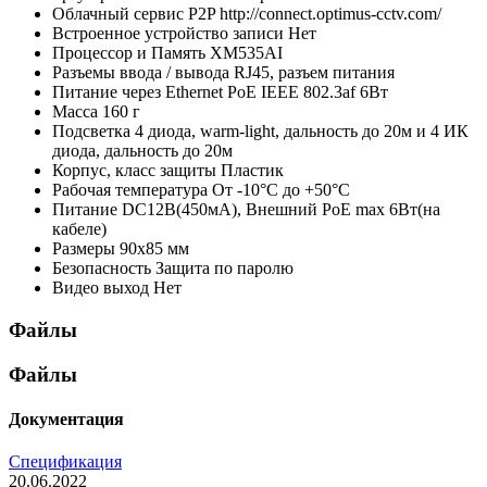
Облачный сервис P2P
http://connect.optimus-cctv.com/
Встроенное устройство записи
Нет
Процессор и Память
XM535AI
Разъемы ввода / вывода
RJ45, разъем питания
Питание через Ethernet
PoE IEEE 802.3af 6Вт
Масса
160 г
Подсветка
4 диода, warm-light, дальность до 20м и 4 ИК
диода, дальность до 20м
Корпус, класс защиты
Пластик
Рабочая температура
От -10°С до +50°С
Питание
DC12В(450мА), Внешний PoE max 6Вт(на
кабеле)
Размеры
90x85 мм
Безопасность
Защита по паролю
Видео выход
Нет
Файлы
Файлы
Документация
Спецификация
20.06.2022