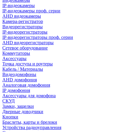
Видеокамеры
IP-видеокамеры
IP-видеокамеры проф. серии
AHD видеокамеры
Камера-регистратор
Видеорегистраторы
IP-видеорегистраторы
IP-видеорегистраторы проф. серии
AHD видеорегистраторы
Сетевое оборудование
Коммутаторы
Аксессуары
Точка доступа и роутеры
Кабель / Материалы
Видеодомофоны
AHD домофония
Аналоговая домофония
IP домофония
Аксессуары для домофона
СКУД
Замки, защелки
Дверные доводчики
Кнопки
Браслеты, карты и брелоки
Устройства радиоуправления