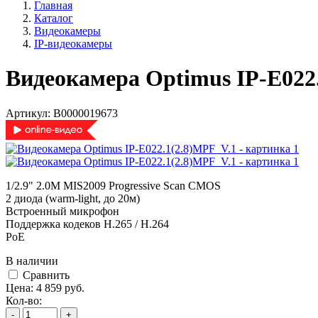
Главная
Каталог
Видеокамеры
IP-видеокамеры
Видеокамера Optimus IP-E022
Артикул:
В0000019673
1/2.9" 2.0M MIS2009 Progressive Scan CMOS
2 диода (warm-light, до 20м)
Встроенный микрофон
Поддержка кодеков H.265 / H.264
PoE
В наличии
Cравнить
Цена:
4 859
руб.
Кол-во:
-
+