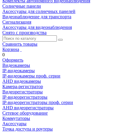
Комплекты автономного видеонаблюдения
Солнечные панели
Аксессуары для солнечных панелей
Видеонаблюдение для транспорта
Сигнализация
Аксессуары для видеонаблюдения
Снято с производства
Сравнить товары
Корзина
0
Оформить
Видеокамеры
IP-видеокамеры
IP-видеокамеры проф. серии
AHD видеокамеры
Камера-регистратор
Видеорегистраторы
IP-видеорегистраторы
IP-видеорегистраторы проф. серии
AHD видеорегистраторы
Сетевое оборудование
Коммутаторы
Аксессуары
Точка доступа и роутеры