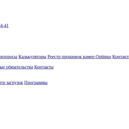
04-41
 вопросы
Калькуляторы
Реестр прошивок камер Optimus
Контак
ые обязательства
Контакты
тр загрузок
Программы