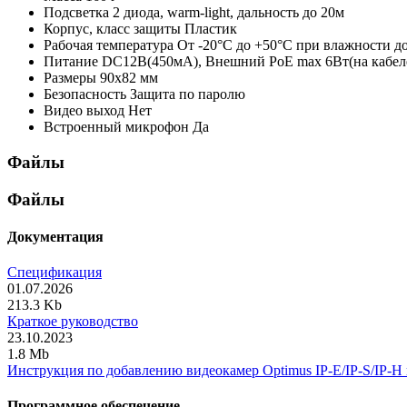
Подсветка
2 диода, warm-light, дальность до 20м
Корпус, класс защиты
Пластик
Рабочая температура
От -20°С до +50°С при влажности до
Питание
DC12В(450мА), Внешний PoE max 6Вт(на кабел
Размеры
90x82 мм
Безопасность
Защита по паролю
Видео выход
Нет
Встроенный микрофон
Да
Файлы
Файлы
Документация
Спецификация
01.07.2026
213.3 Kb
Краткое руководство
23.10.2023
1.8 Mb
Инструкция по добавлению видеокамер Optimus IP-E/IP-S/IP-H
Программное обеспечение