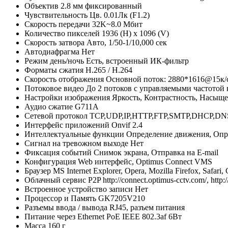
Объектив
2.8 мм фиксированный
Чувствительность
Цв. 0.01Лк (F1.2)
Скорость передачи
32K~8.0 Мбит
Количество пикселей
1936 (H) x 1096 (V)
Скорость затвора
Авто, 1/50-1/10,000 сек
Автодиафрагма
Нет
Режим день/ночь
Есть, встроенный ИК-фильтр
Форматы сжатия
H.265 / H.264
Скорость отображения
Основной поток: 2880*1616@15к/с
Потоковое видео
До 2 потоков с управляемыми частотой
Настройки изображения
Яркость, Контрастность, Насыщ
Аудио сжатие
G711A
Сетевой протокол
TCP,UDP,IP,HTTP,FTP,SMTP,DHCP,DN
Интерфейс приложений
Onvif 2.4
Интеллектуальные функции
Определение движения, Опр
Сигнал на тревожном выходе
Нет
Фиксация событий
Снимок экрана, Отправка на E-mail
Конфигурация
Web интерфейс, Optimus Connect VMS
Браузер
MS Internet Explorer, Opera, Mozilla Firefox, Safari
Облачный сервис P2P
http://connect.optimus-cctv.com/, http:
Встроенное устройство записи
Нет
Процессор и Память
GK7205V210
Разъемы ввода / вывода
RJ45, разъем питания
Питание через Ethernet
PoE IEEE 802.3af 6Вт
Масса
160 г