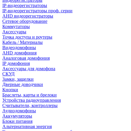
Видеорегистраторы
IP-видеорегистраторы
IP-видеорегистраторы проф. серии
AHD видеорегистраторы
Сетевое оборудование
Коммутаторы
Аксессуары
Точка доступа и роутеры
Кабель / Материалы
Видеодомофоны
AHD домофония
Аналоговая домофония
IP домофония
Аксессуары для домофона
СКУД
Замки, защелки
Дверные доводчики
Кнопки
Браслеты, карты и брелоки
Устройства радиоуправления
Считыватели, контроллеры
Аудиодомофоны
Аккумуляторы
Блоки питания
Альтернативная энергия