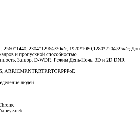
, 2560*1440, 2304*1296@20к/с, 1920*1080,1280*720@25к/с; Доп
 кадров и пропускной способностью
енность, Затвор, D-WDR, Режим День/Ночь, 3D и 2D DNR
S, ARP,ICMP,NTP,RTP,RTCP,PPPoE
еделение людей
, Chrome
//xmeye.net/