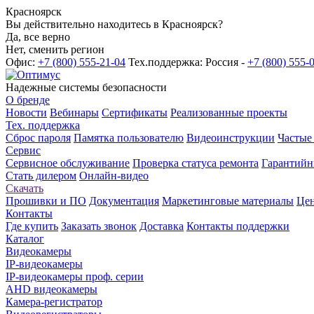
Красноярск
Вы действительно находитесь в Красноярск?
Да, все верно
Нет, сменить регион
Офис:
+7 (800) 555-21-04
Тех.поддержка: Россия -
+7 (800) 555-
Надежные системы безопасности
О бренде
Новости
Вебинары
Сертификаты
Реализованные проекты
Тех. поддержка
Сброс пароля
Памятка пользователю
Видеоинструкции
Частые
Сервис
Сервисное обслуживание
Проверка статуса ремонта
Гарантийн
Стать дилером
Онлайн-видео
Скачать
Прошивки и ПО
Документация
Маркетинговые материалы
Цен
Контакты
Где купить
Заказать звонок
Доставка
Контакты поддержки
Каталог
Видеокамеры
IP-видеокамеры
IP-видеокамеры проф. серии
AHD видеокамеры
Камера-регистратор