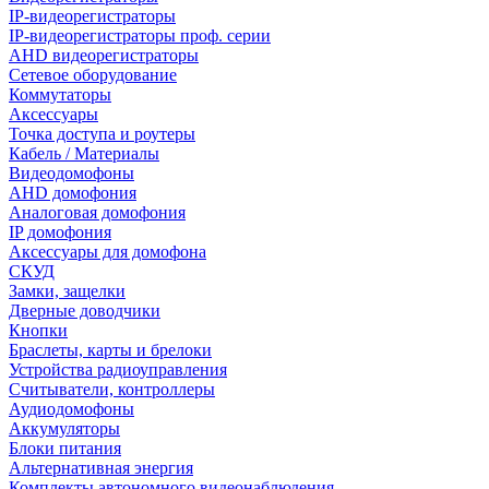
IP-видеорегистраторы
IP-видеорегистраторы проф. серии
AHD видеорегистраторы
Сетевое оборудование
Коммутаторы
Аксессуары
Точка доступа и роутеры
Кабель / Материалы
Видеодомофоны
AHD домофония
Аналоговая домофония
IP домофония
Аксессуары для домофона
СКУД
Замки, защелки
Дверные доводчики
Кнопки
Браслеты, карты и брелоки
Устройства радиоуправления
Считыватели, контроллеры
Аудиодомофоны
Аккумуляторы
Блоки питания
Альтернативная энергия
Комплекты автономного видеонаблюдения