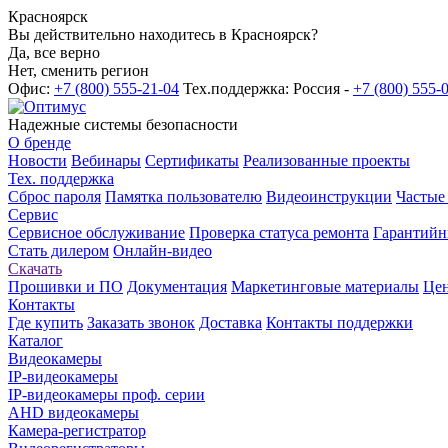
Красноярск
Вы действительно находитесь в Красноярск?
Да, все верно
Нет, сменить регион
Офис:
+7 (800) 555-21-04
Тех.поддержка: Россия -
+7 (800) 555-
Надежные системы безопасности
О бренде
Новости
Вебинары
Сертификаты
Реализованные проекты
Тех. поддержка
Сброс пароля
Памятка пользователю
Видеоинструкции
Частые
Сервис
Сервисное обслуживание
Проверка статуса ремонта
Гарантийн
Стать дилером
Онлайн-видео
Скачать
Прошивки и ПО
Документация
Маркетинговые материалы
Цен
Контакты
Где купить
Заказать звонок
Доставка
Контакты поддержки
Каталог
Видеокамеры
IP-видеокамеры
IP-видеокамеры проф. серии
AHD видеокамеры
Камера-регистратор