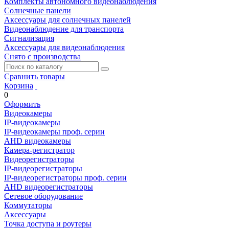
Комплекты автономного видеонаблюдения
Солнечные панели
Аксессуары для солнечных панелей
Видеонаблюдение для транспорта
Сигнализация
Аксессуары для видеонаблюдения
Снято с производства
Сравнить товары
Корзина
0
Оформить
Видеокамеры
IP-видеокамеры
IP-видеокамеры проф. серии
AHD видеокамеры
Камера-регистратор
Видеорегистраторы
IP-видеорегистраторы
IP-видеорегистраторы проф. серии
AHD видеорегистраторы
Сетевое оборудование
Коммутаторы
Аксессуары
Точка доступа и роутеры