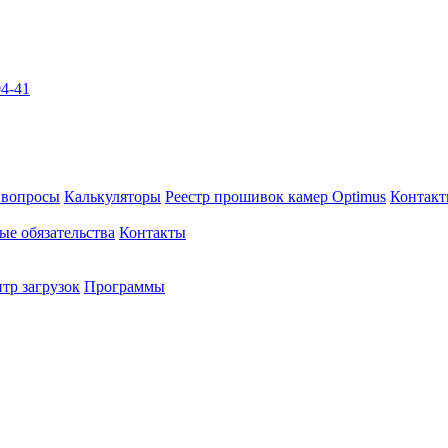
04-41
 вопросы
Калькуляторы
Реестр прошивок камер Optimus
Контак
ые обязательства
Контакты
тр загрузок
Программы