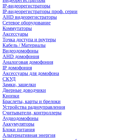
Видеорегистраторы
IP-видеорегистраторы
IP-видеорегистраторы проф. серии
AHD видеорегистраторы
Сетевое оборудование
Коммутаторы
Аксессуары
Точка доступа и роутеры
Кабель / Материалы
Видеодомофоны
AHD домофония
Аналоговая домофония
IP домофония
Аксессуары для домофона
СКУД
Замки, защелки
Дверные доводчики
Кнопки
Браслеты, карты и брелоки
Устройства радиоуправления
Считыватели, контроллеры
Аудиодомофоны
Аккумуляторы
Блоки питания
Альтернативная энергия