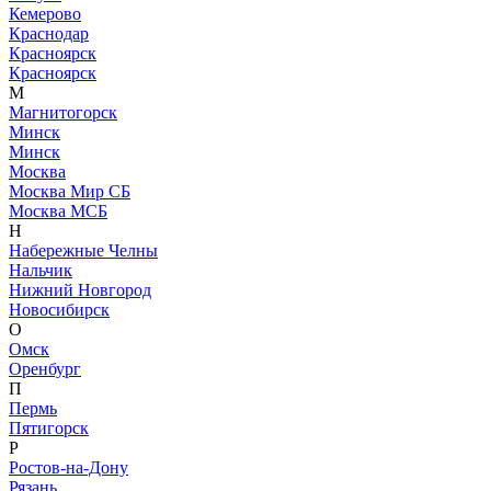
Кемерово
Краснодар
Красноярск
Красноярск
М
Магнитогорск
Минск
Минск
Москва
Москва Мир СБ
Москва МСБ
Н
Набережные Челны
Нальчик
Нижний Новгород
Новосибирск
О
Омск
Оренбург
П
Пермь
Пятигорск
Р
Ростов-на-Дону
Рязань