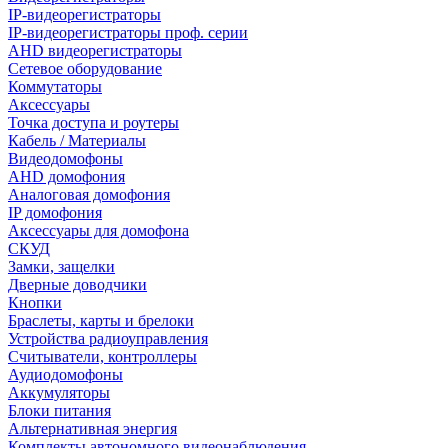
IP-видеорегистраторы
IP-видеорегистраторы проф. серии
AHD видеорегистраторы
Сетевое оборудование
Коммутаторы
Аксессуары
Точка доступа и роутеры
Кабель / Материалы
Видеодомофоны
AHD домофония
Аналоговая домофония
IP домофония
Аксессуары для домофона
СКУД
Замки, защелки
Дверные доводчики
Кнопки
Браслеты, карты и брелоки
Устройства радиоуправления
Считыватели, контроллеры
Аудиодомофоны
Аккумуляторы
Блоки питания
Альтернативная энергия
Комплекты автономного видеонаблюдения