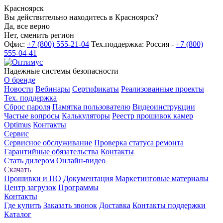
Красноярск
Вы действительно находитесь в Красноярск?
Да, все верно
Нет, сменить регион
Офис:
+7 (800) 555-21-04
Тех.поддержка: Россия -
+7 (800)
555-04-41
Надежные системы безопасности
О бренде
Новости
Вебинары
Сертификаты
Реализованные проекты
Тех. поддержка
Сброс пароля
Памятка пользователю
Видеоинструкции
Частые вопросы
Калькуляторы
Реестр прошивок камер
Optimus
Контакты
Сервис
Сервисное обслуживание
Проверка статуса ремонта
Гарантийные обязательства
Контакты
Стать дилером
Онлайн-видео
Скачать
Прошивки и ПО
Документация
Маркетинговые материалы
Центр загрузок
Программы
Контакты
Где купить
Заказать звонок
Доставка
Контакты поддержки
Каталог