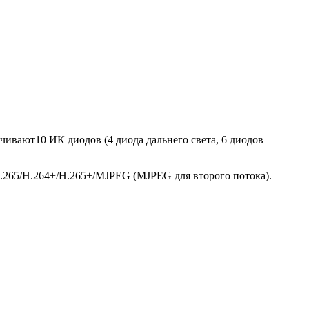
чивают10 ИК диодов (4 диода дальнего света, 6 диодов
H.265/Н.264+/H.265+/MJPEG (MJPEG для второго потока).