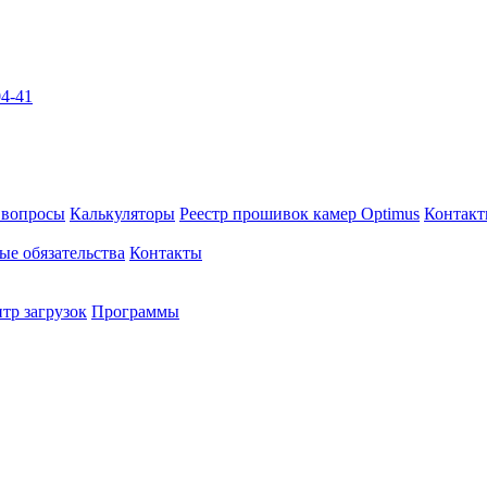
04-41
 вопросы
Калькуляторы
Реестр прошивок камер Optimus
Контак
ые обязательства
Контакты
тр загрузок
Программы