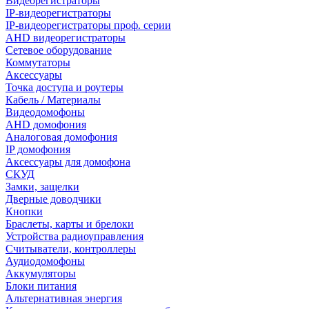
Видеорегистраторы
IP-видеорегистраторы
IP-видеорегистраторы проф. серии
AHD видеорегистраторы
Сетевое оборудование
Коммутаторы
Аксессуары
Точка доступа и роутеры
Кабель / Материалы
Видеодомофоны
AHD домофония
Аналоговая домофония
IP домофония
Аксессуары для домофона
СКУД
Замки, защелки
Дверные доводчики
Кнопки
Браслеты, карты и брелоки
Устройства радиоуправления
Считыватели, контроллеры
Аудиодомофоны
Аккумуляторы
Блоки питания
Альтернативная энергия