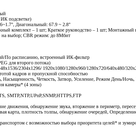
ный
 ИК подсветке)
6~1.7°, Диагональный: 67.9 ~ 2.8°
жный комплект – 1 шт; Краткое руководство – 1 шт; Монтажный 
о на выбор; CBR режим: до 8Мбит
ый/По расписанию, встроенный ИК-фильтр
EG для второго потока)
48x1536/2304x1296/ 1920x1080/1280x960/1280x720/640x480/320x
стотой кадров и пропускной способностью
ь, Насыщенность, Четкость, Затвор, Усиление, Режим День/Ночь
ия камеры* (4 зоны)
TS, SMTP,NTP,UPnP,SNMP,HTTPS,FTP
ие движения, обнаружение звука, вторжение в периметр, пересе
ая карта, плотность толпы, обнаружение очередей, Определение
транспортом с возможностью выбора приоритета целей* и зумир