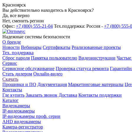
Красноярск
Вы действительно находитесь в Красноярск?
Да, все верно
Нет, сменить регион
Офис:
+7 (800) 555-21-04
Тех.поддержка: Россия -
+7 (800) 555-
Надежные системы безопасности
О бренде
Новости
Вебинары
Сертификаты
Реализованные проекты
Тех. поддержка
Сброс пароля
Памятка пользователю
Видеоинструкции
Частые
Сервис
Сервисное обслуживание
Проверка статуса ремонта
Гарантийн
Стать дилером
Онлайн-видео
Скачать
Прошивки и ПО
Документация
Маркетинговые материалы
Цен
Контакты
Где купить
Заказать звонок
Доставка
Контакты поддержки
Каталог
Видеокамеры
IP-видеокамеры
IP-видеокамеры проф. серии
AHD видеокамеры
Камера-регистратор