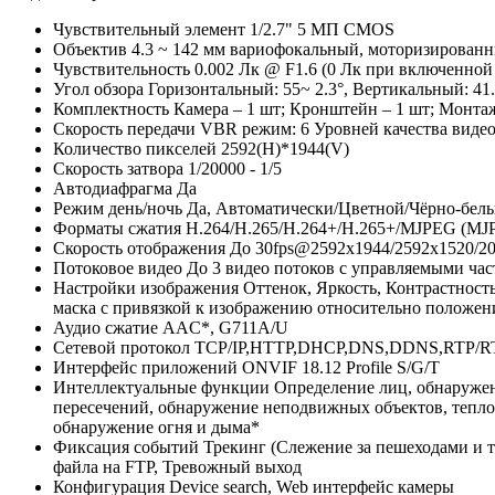
Чувствительный элемент
1/2.7" 5 МП CMOS
Объектив
4.3 ~ 142 мм вариофокальный, моторизирован
Чувствительность
0.002 Лк @ F1.6 (0 Лк при включенной
Угол обзора
Горизонтальный: 55~ 2.3°, Вертикальный: 41.
Комплектность
Камера – 1 шт; Кронштейн – 1 шт; Монта
Скорость передачи
VBR режим: 6 Уровней качества виде
Количество пикселей
2592(H)*1944(V)
Скорость затвора
1/20000 - 1/5
Автодиафрагма
Да
Режим день/ночь
Да, Автоматически/Цветной/Чёрно-бел
Форматы сжатия
Н.264/H.265/Н.264+/H.265+/MJPEG (MJP
Скорость отображения
До 30fps@2592x1944/2592x1520/20
Потоковое видео
До 3 видео потоков с управляемыми ча
Настройки изображения
Оттенок, Яркость, Контрастност
маска с привязкой к изображению относительно положен
Аудио сжатие
AAC*, G711A/U
Сетевой протокол
TCP/IP,HTTP,DHCP,DNS,DDNS,RTP/R
Интерфейс приложений
ONVIF 18.12 Profile S/G/T
Интеллектуальные функции
Определение лиц, обнаружен
пересечений, обнаружение неподвижных объектов, теплов
обнаружение огня и дыма*
Фиксация событий
Трекинг (Слежение за пешеходами и 
файла на FTP, Тревожный выход
Конфигурация
Device search, Web интерфейс камеры