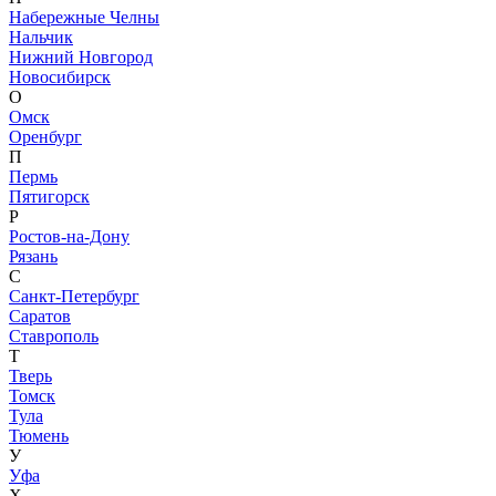
Набережные Челны
Нальчик
Нижний Новгород
Новосибирск
О
Омск
Оренбург
П
Пермь
Пятигорск
Р
Ростов-на-Дону
Рязань
С
Санкт-Петербург
Саратов
Ставрополь
Т
Тверь
Томск
Тула
Тюмень
У
Уфа
Х