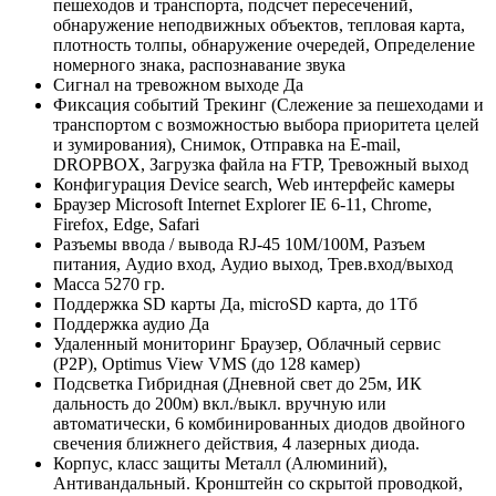
пешеходов и транспорта, подсчет пересечений,
обнаружение неподвижных объектов, тепловая карта,
плотность толпы, обнаружение очередей, Определение
номерного знака, распознавание звука
Сигнал на тревожном выходе
Да
Фиксация событий
Трекинг (Слежение за пешеходами и
транспортом с возможностью выбора приоритета целей
и зумирования), Снимок, Отправка на E-mail,
DROPBOX, Загрузка файла на FTP, Тревожный выход
Конфигурация
Device search, Web интерфейс камеры
Браузер
Microsoft Internet Explorer IE 6-11, Chrome,
Firefox, Edge, Safari
Разъемы ввода / вывода
RJ-45 10M/100M, Разъем
питания, Аудио вход, Аудио выход, Трев.вход/выход
Масса
5270 гр.
Поддержка SD карты
Да, microSD карта, до 1Тб
Поддержка аудио
Да
Удаленный мониторинг
Браузер, Облачный сервис
(P2P), Optimus View VMS (до 128 камер)
Подсветка
Гибридная (Дневной свет до 25м, ИК
дальность до 200м) вкл./выкл. вручную или
автоматически, 6 комбинированных диодов двойного
свечения ближнего действия, 4 лазерных диода.
Корпус, класс защиты
Металл (Алюминий),
Антивандальный. Кронштейн со скрытой проводкой,