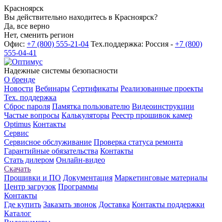
Красноярск
Вы действительно находитесь в Красноярск?
Да, все верно
Нет, сменить регион
Офис:
+7 (800) 555-21-04
Тех.поддержка: Россия -
+7 (800)
555-04-41
Надежные системы безопасности
О бренде
Новости
Вебинары
Сертификаты
Реализованные проекты
Тех. поддержка
Сброс пароля
Памятка пользователю
Видеоинструкции
Частые вопросы
Калькуляторы
Реестр прошивок камер
Optimus
Контакты
Сервис
Сервисное обслуживание
Проверка статуса ремонта
Гарантийные обязательства
Контакты
Стать дилером
Онлайн-видео
Скачать
Прошивки и ПО
Документация
Маркетинговые материалы
Центр загрузок
Программы
Контакты
Где купить
Заказать звонок
Доставка
Контакты поддержки
Каталог