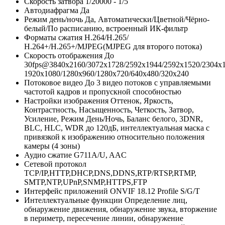
Скорость затвора
1/20000 - 1/5
Автодиафрагма
Да
Режим день/ночь
Да, Автоматически/Цветной/Чёрно-
белый/По расписанию, встроенный ИК-фильтр
Форматы сжатия
Н.264/H.265/
Н.264+/H.265+/MJPEG(MJPEG для второго потока)
Скорость отображения
До
30fps@3840x2160/3072x1728/2592x1944/2592x1520/2304x1
1920x1080/1280x960/1280x720/640x480/320x240
Потоковое видео
До 3 видео потоков с управляемыми
частотой кадров и пропускной способностью
Настройки изображения
Оттенок, Яркость,
Контрастность, Насыщенность, Четкость, Затвор,
Усиление, Режим День/Ночь, Баланс белого, 3DNR,
BLC, HLC, WDR до 120дБ, интеллектуальная маска с
привязкой к изображению относительно положения
камеры (4 зоны)
Аудио сжатие
G711A/U, AAC
Сетевой протокол
TCP/IP,HTTP,DHCP,DNS,DDNS,RTP/RTSP,RTMP,
SMTP,NTP,UPnP,SNMP,HTTPS,FTP
Интерфейс приложений
ONVIF 18.12 Profile S/G/T
Интеллектуальные функции
Определение лиц,
обнаружение движения, обнаружение звука, вторжение
в периметр, пересечение линии, обнаружение