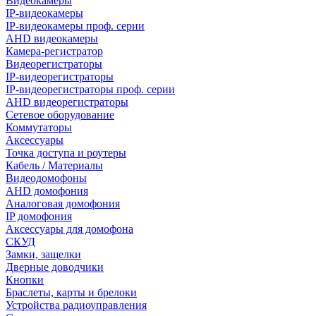
Видеокамеры
IP-видеокамеры
IP-видеокамеры проф. серии
AHD видеокамеры
Камера-регистратор
Видеорегистраторы
IP-видеорегистраторы
IP-видеорегистраторы проф. серии
AHD видеорегистраторы
Сетевое оборудование
Коммутаторы
Аксессуары
Точка доступа и роутеры
Кабель / Материалы
Видеодомофоны
AHD домофония
Аналоговая домофония
IP домофония
Аксессуары для домофона
СКУД
Замки, защелки
Дверные доводчики
Кнопки
Браслеты, карты и брелоки
Устройства радиоуправления