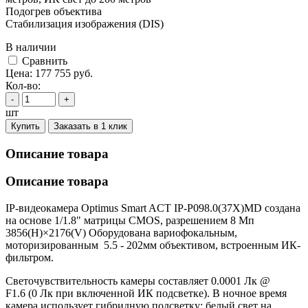
Подогрев объектива
Стабилизация изображения (DIS)
В наличии
Cравнить
Цена:
177 755
руб.
Кол-во:
-
+
шт
Купить
Заказать в 1 клик
Описание товара
Описание товара
IP-видеокамера Optimus Smart ACT IP-P098.0(37X)MD создана
на основе 1/1.8" матрицы CMOS, разрешением 8 Мп
3856(H)×2176(V) Оборудована вариофокальным,
моторизированным 5.5 - 202мм объективом, встроенным ИК-
фильтром.
Светочувствительность камеры составляет 0.0001 Лк @
F1.6 (0 Лк при включенной ИК подсветке). В ночное время
камера использует гибридную подсветку: белый свет на