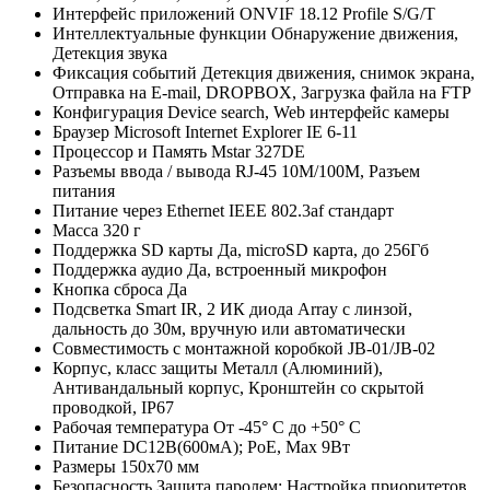
Интерфейс приложений
ONVIF 18.12 Profile S/G/T
Интеллектуальные функции
Обнаружение движения,
Детекция звука
Фиксация событий
Детекция движения, снимок экрана,
Отправка на E-mail, DROPBOX, Загрузка файла на FTP
Конфигурация
Device search, Web интерфейс камеры
Браузер
Microsoft Internet Explorer IE 6-11
Процессор и Память
Mstar 327DE
Разъемы ввода / вывода
RJ-45 10M/100M, Разъем
питания
Питание через Ethernet
IEEE 802.3af стандарт
Масса
320 г
Поддержка SD карты
Да, microSD карта, до 256Гб
Поддержка аудио
Да, встроенный микрофон
Кнопка сброса
Да
Подсветка
Smart IR, 2 ИК диода Array с линзой,
дальность до 30м, вручную или автоматически
Совместимость с монтажной коробкой
JB-01/JB-02
Корпус, класс защиты
Металл (Алюминий),
Антивандальный корпус, Кронштейн со скрытой
проводкой, IР67
Рабочая температура
От -45° С до +50° С
Питание
DC12В(600мА); РоЕ, Мах 9Вт
Размеры
150x70 мм
Безопасность
Защита паролем; Настройка приоритетов