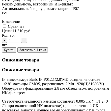
Режим день/ночь, встроенный ИК-фильтр
Антивандальный корпус, класс защиты IР67
PoE
В наличии
Cравнить
Цена:
11 310
руб.
Кол-во:
-
+
шт
Купить
Заказать в 1 клик
Описание товара
Описание товара
IP-видеокамера Basic IP-P012.1(2.8)MD создана на основе
1/2.8" матрицы CMOS, разрешением 2 Мп 1920(H)*1080(V)
Оборудована фиксированным 2,8 мм объективом, встроенным
ИК-фильтром.
Светочувствительность камеры составляет 0.005 Лк @ F1.2 (0
Лк при включенной ИК подсветке) при включенной ИК
подсветке. Работу в ночное время обеспечивают 2 ИК диода