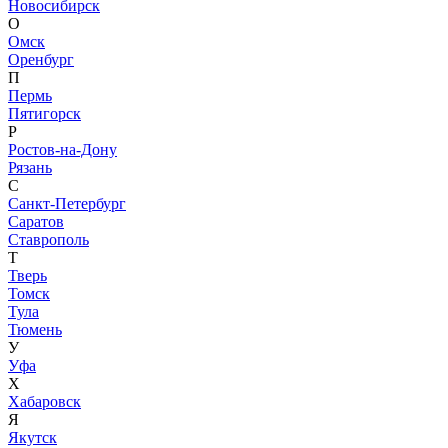
Новосибирск
О
Омск
Оренбург
П
Пермь
Пятигорск
Р
Ростов-на-Дону
Рязань
С
Санкт-Петербург
Саратов
Ставрополь
Т
Тверь
Томск
Тула
Тюмень
У
Уфа
Х
Хабаровск
Я
Якутск