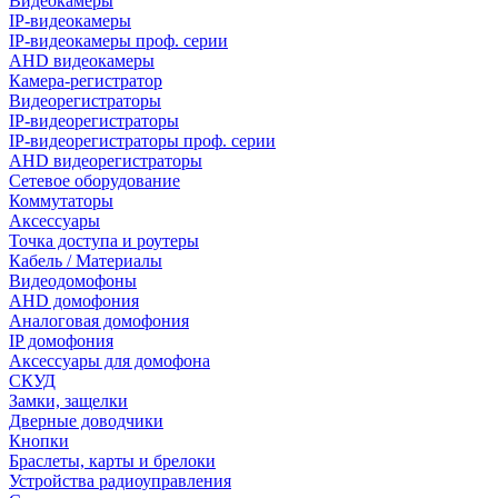
Видеокамеры
IP-видеокамеры
IP-видеокамеры проф. серии
AHD видеокамеры
Камера-регистратор
Видеорегистраторы
IP-видеорегистраторы
IP-видеорегистраторы проф. серии
AHD видеорегистраторы
Сетевое оборудование
Коммутаторы
Аксессуары
Точка доступа и роутеры
Кабель / Материалы
Видеодомофоны
AHD домофония
Аналоговая домофония
IP домофония
Аксессуары для домофона
СКУД
Замки, защелки
Дверные доводчики
Кнопки
Браслеты, карты и брелоки
Устройства радиоуправления