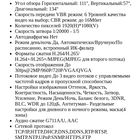
Угол обзора
Горизонтальный: 111°, Вертикальный:57°,
Диагональный: 134°
Скорость передачи
VBR режим: 6 Уровней качества
видео на выбор; CBR режим: до 16Мбит
Количество пикселей
1920(H)*1080(V)
Скорость затвора
1/20000 - 1/5
Автодиафрагма
Нет
Режим день/ночь
Да, Автоматически/Вручную/По
расписанию, встроенный ИК-фильтр
Форматы сжатия
Н.264/H.265/
Н.264+/H.265+/MJPEG(MJPEG для второго потока)
Скорость отображения
До
30fps@2MP/960P/720P/VGA/QVGA
Потоковое видео
До 3 видео потоков с управляемыми
частотой кадров и пропускной способностью
Настройки изображения
Оттенок, Яркость,
Контрастность, Насыщенность, Четкость, Затвор,
Усиление, Режим День/Ночь, Баланс белого, 3DNR,
BLC, WDR до 120дБ, Антитуман– Раздельные
настройки для дневного и ночного режима, маска(4
зоны)
Аудио сжатие
G711A/U, AAC
Сетевой протокол
TCP/IP,HTTP,DHCP,DNS,DDNS,RTP/RTSP,
SMTP,NTP,UPnP,SNMP,HTTPS,FTP