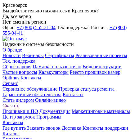
Красноярск
Вы действительно находитесь в Красноярск?
Да, все верно
Нет, сменить регион
Офис:
+7 (800) 555-21-04
Тех.поддержка: Россия -
+7 (800)
555-04-41
Надежные системы безопасности
О бренде
Новости
Вебинары
Сертификаты
Реализованные проекты
Тех. поддержка
Сброс пароля
Памятка пользователю
Видеоинструкции
Частые вопросы
Калькуляторы
Реестр прошивок камер
Optimus
Контакты
Сервис
Сервисное обслуживание
Проверка статуса ремонта
Гарантийные обязательства
Контакты
Стать дилером
Онлайн-видео
Скачать
Прошивки и ПО
Документация
Маркетинговые материалы
Центр загрузок
Программы
Контакты
Где купить
Заказать звонок
Доставка
Контакты поддержки
Каталог