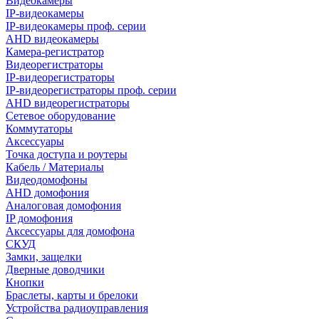
Видеокамеры
IP-видеокамеры
IP-видеокамеры проф. серии
AHD видеокамеры
Камера-регистратор
Видеорегистраторы
IP-видеорегистраторы
IP-видеорегистраторы проф. серии
AHD видеорегистраторы
Сетевое оборудование
Коммутаторы
Аксессуары
Точка доступа и роутеры
Кабель / Материалы
Видеодомофоны
AHD домофония
Аналоговая домофония
IP домофония
Аксессуары для домофона
СКУД
Замки, защелки
Дверные доводчики
Кнопки
Браслеты, карты и брелоки
Устройства радиоуправления