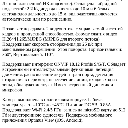
Лк при включенной ИК-подсветке). Оснащена гибридной
подсветкой: 2 ИК-диода дальностью до 10 м и 6 белых
светодиодов дальностью до 15 м, включается/выключается
автоматически или по расписанию.
Позволяет передавать 2 видеопотока с управляемой частотой
кадров и пропускной способностью, формат сжатия видео
H.264/H.265/MJPEG (MJPEG для второго потока).
Поддерживает скорость отображения до 25 к/с при
максимальном разрешении. Угол поворота: Горизонтальный:
360°; Вертикальный: 110°.
Поддерживает интерфейс ONVIF 18.12 Profile S/G/T. Обладает
встроенными интеллектуальными функциями: детекция
движения, распознавание людей и транспорта, детекция
вторжения в периметр, пересечение линии, вход/выход из
зоны, обнаружение звука. Имеет встроенный динамик и
микрофон.
Камера выполнена в пластиковом корпусе. Рабочая
температура от –10°С до +45°С. Питание DC 5В, 0.85А.
Поддерживает Wi-Fi 2.4/5 ГГц, запись на microSD карту до 512
Гб и двустороннюю аудиосвязь.
Поддержка мобильного
приложения
Optimus View (iOS, Android).