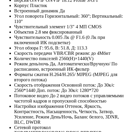
Версия ONVIF
ONVIF 18.12 Profile S/G/T
Корпус
Пластик
Встроенный динамик
Да
Угол поворота
Горизонтальный: 360°; Вертикальный:
110°
Чувствительный элемент
1/3" 4 МП CMOS
Объектив
2.8 мм фиксированный
Чувствительность
0.005 Лк @ F1.6 (0 Лк при
включенной ИК подсветке)
Угол обзора
Г: 95.6, В: 51.8, Д: 113.3
Скорость передачи
VBR/CBR режим: до 4Мбит
Количество пикселей
2560(H)×1440(V)
Режим день/ночь
Да, Автоматически/Вручную/ По
расписанию, встроенный ИК-фильтр
Форматы сжатия
Н.264/H.265/ MJPEG (MJPEG для
второго потока)
Скорость отображения
Основной поток: До 30к/с
2560*1440 Доп. поток: До 30к/с 1280*720
Потоковое видео
До 2 видео потоков с управляемыми
частотой кадров и пропускной способностью
Настройки изображения
Оттенок, Яркость,
Контрастность, Насыщенность, Четкость, Затвор,
Усиление, Режим День/Ночь, Баланс белого, 3DNR,
BLC, DWDR
Сетевой протокол