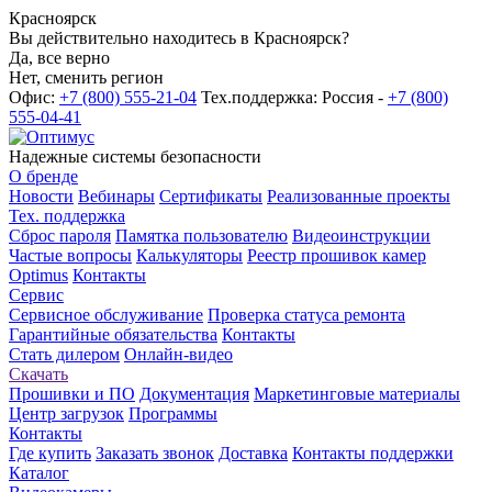
Красноярск
Вы действительно находитесь в Красноярск?
Да, все верно
Нет, сменить регион
Офис:
+7 (800) 555-21-04
Тех.поддержка: Россия -
+7 (800)
555-04-41
Надежные системы безопасности
О бренде
Новости
Вебинары
Сертификаты
Реализованные проекты
Тех. поддержка
Сброс пароля
Памятка пользователю
Видеоинструкции
Частые вопросы
Калькуляторы
Реестр прошивок камер
Optimus
Контакты
Сервис
Сервисное обслуживание
Проверка статуса ремонта
Гарантийные обязательства
Контакты
Стать дилером
Онлайн-видео
Скачать
Прошивки и ПО
Документация
Маркетинговые материалы
Центр загрузок
Программы
Контакты
Где купить
Заказать звонок
Доставка
Контакты поддержки
Каталог