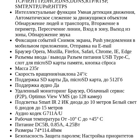
TCP/IP,HTTP,DHCP,DNS,DDNS,RTP/RTSP,
SMTP,NTP,UPnP,HTTPS
Интеллектуальные функции
Умная детекция движения,
Автоматическое слежение за движущимся объектом
Обнаружение людей и транспорта, Вторжение в
периметр, Пересечение линии, Вход в зону, Выход из
зоны, Обнаружение звука
Фиксация событий
Снимок экрана, Push уведомления в
мобильном приложении, Отправка на E-mail
Браузер
Opera, Mozilla, Firefox, Safari, Chrome, IE, Edge
Разъемы ввода / вывода
Разъем питания USB Type-C,
слот для microSD карты памяти, кнопка сброса
Масса
235г
Скорость вращения/наклона
24°/с
Поддержка SD карты
Да, microSD карта, до 512Гб
Поддержка аудио
Да
Удаленный мониторинг
Браузер, Облачный сервис
(P2P), Optimus View VMS (до 128 камер)
Подсветка
Smart IR 2 ИК диода до 10 метров Белый свет
6 диодов до 15 метров
Аудио кодек
G711A/U
Рабочая температура
От -10° С до +45° С
Питание
DC5В, 0.85А, 4.25Вт
Размеры
74*114.48мм
Безопасность
Защита паролем; Настройка приоритетов