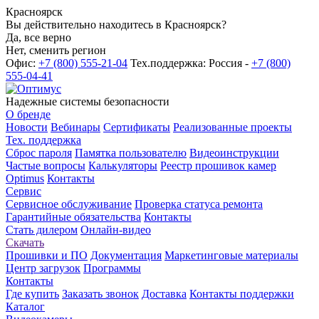
Красноярск
Вы действительно находитесь в Красноярск?
Да, все верно
Нет, сменить регион
Офис:
+7 (800) 555-21-04
Тех.поддержка: Россия -
+7 (800)
555-04-41
Надежные системы безопасности
О бренде
Новости
Вебинары
Сертификаты
Реализованные проекты
Тех. поддержка
Сброс пароля
Памятка пользователю
Видеоинструкции
Частые вопросы
Калькуляторы
Реестр прошивок камер
Optimus
Контакты
Сервис
Сервисное обслуживание
Проверка статуса ремонта
Гарантийные обязательства
Контакты
Стать дилером
Онлайн-видео
Скачать
Прошивки и ПО
Документация
Маркетинговые материалы
Центр загрузок
Программы
Контакты
Где купить
Заказать звонок
Доставка
Контакты поддержки
Каталог