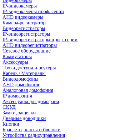
Видеокамеры
IP-видеокамеры
IP-видеокамеры проф. серии
AHD видеокамеры
Камера-регистратор
Видеорегистраторы
IP-видеорегистраторы
IP-видеорегистраторы проф. серии
AHD видеорегистраторы
Сетевое оборудование
Коммутаторы
Аксессуары
Точка доступа и роутеры
Кабель / Материалы
Видеодомофоны
AHD домофония
Аналоговая домофония
IP домофония
Аксессуары для домофона
СКУД
Замки, защелки
Дверные доводчики
Кнопки
Браслеты, карты и брелоки
Устройства радиоуправления