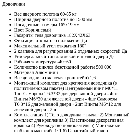
Доводчики
Вес дверного полотна
60-85 кг
Ширина дверного полотна
до 1500 мм
Посадочные размеры
165х19 мм
Цвет
Коричневый
Габариты тела доводчика
182X42X63
Фиксация открытого положения
Да
Максимальный угол открытия
180°
2 клапана для регулирования 2 отдельных скоростей
Да
Универсальный тип для левой и правой двери
Да
Рабочая температура
-40+60
Количество циклов безотказной работы
500 000
Материал
Алюминий
Вес доводчика (включая кронштейн)
1,6
Монтажный комплект для крепления доводчика (в
полиэтиленовом пакете)
Центральный винт M6*11 -
1шт Саморезы T6.3*32 для деревянной двери - 4шт
Винты M6*20 для железной двери - 4шт Саморезы
T6.3*16 для железной двери - 2шт Винты M6*12 для
железной двери - 2шт
Комплектация
1) Тело доводчика + рычаг 2) Монтажный
комплект для крепления 3) Пластиковая декоративная
крышка 4) Руководство пользователя 5) Монтажный
шаблон в масштабе 1: 1 6) Гарантийный талон