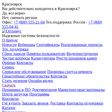
Красноярск
Вы действительно находитесь в Красноярск?
Да, все верно
Нет, сменить регион
Офис:
+7 (800) 555-21-04
Тех.поддержка: Россия -
+7 (800)
555-04-41
Надежные системы безопасности
О бренде
Новости
Вебинары
Сертификаты
Реализованные проекты
Тех. поддержка
Сброс пароля
Памятка пользователю
Видеоинструкции
Частые вопросы
Калькуляторы
Реестр прошивок камер
Optimus
Контакты
Сервис
Сервисное обслуживание
Проверка статуса ремонта
Гарантийные обязательства
Контакты
Стать дилером
Онлайн-видео
Скачать
Прошивки и ПО
Документация
Маркетинговые материалы
Центр загрузок
Программы
Контакты
Где купить
Заказать звонок
Доставка
Контакты поддержки
Каталог