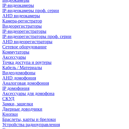
Видеокамеры
IP-видеокамеры
IP-видеокамеры проф. серии
AHD видеокамеры
Камера-регистратор
Видеорегистраторы
IP-видеорегистраторы
IP-видеорегистраторы проф. серии
AHD видеорегистраторы
Сетевое оборудование
Коммутаторы
Аксессуары
Точка доступа и роутеры
Кабель / Материалы
Видеодомофоны
AHD домофония
Аналоговая домофония
IP домофония
Аксессуары для домофона
СКУД
Замки, защелки
Дверные доводчики
Кнопки
Браслеты, карты и брелоки
Устройства радиоуправления