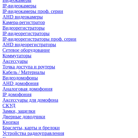
Видеокамеры
IP-видеокамеры
IP-видеокамеры проф. серии
AHD видеокамеры
Камера-регистратор
Видеорегистраторы
IP-видеорегистраторы
IP-видеорегистраторы проф. серии
AHD видеорегистраторы
Сетевое оборудование
Коммутаторы
Аксессуары
Точка доступа и роутеры
Кабель / Материалы
Видеодомофоны
AHD домофония
Аналоговая домофония
IP домофония
Аксессуары для домофона
СКУД
Замки, защелки
Дверные доводчики
Кнопки
Браслеты, карты и брелоки
Устройства радиоуправления