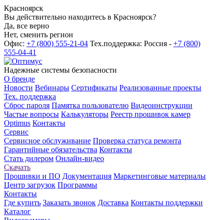
Красноярск
Вы действительно находитесь в Красноярск?
Да, все верно
Нет, сменить регион
Офис:
+7 (800) 555-21-04
Тех.поддержка: Россия -
+7 (800)
555-04-41
Надежные системы безопасности
О бренде
Новости
Вебинары
Сертификаты
Реализованные проекты
Тех. поддержка
Сброс пароля
Памятка пользователю
Видеоинструкции
Частые вопросы
Калькуляторы
Реестр прошивок камер
Optimus
Контакты
Сервис
Сервисное обслуживание
Проверка статуса ремонта
Гарантийные обязательства
Контакты
Стать дилером
Онлайн-видео
Скачать
Прошивки и ПО
Документация
Маркетинговые материалы
Центр загрузок
Программы
Контакты
Где купить
Заказать звонок
Доставка
Контакты поддержки
Каталог