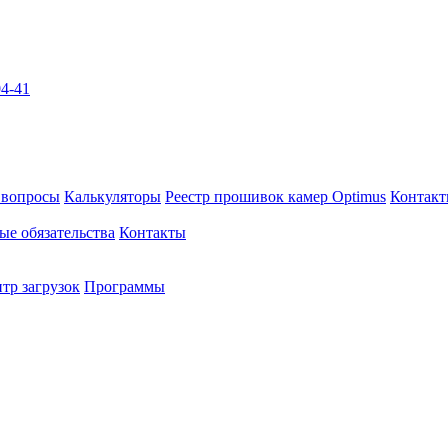
04-41
 вопросы
Калькуляторы
Реестр прошивок камер Optimus
Контак
ые обязательства
Контакты
тр загрузок
Программы