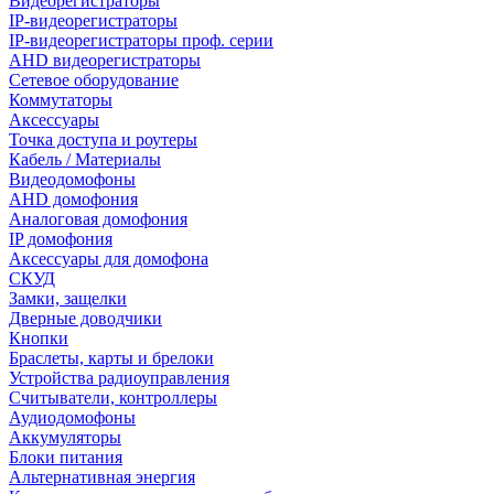
Видеорегистраторы
IP-видеорегистраторы
IP-видеорегистраторы проф. серии
AHD видеорегистраторы
Сетевое оборудование
Коммутаторы
Аксессуары
Точка доступа и роутеры
Кабель / Материалы
Видеодомофоны
AHD домофония
Аналоговая домофония
IP домофония
Аксессуары для домофона
СКУД
Замки, защелки
Дверные доводчики
Кнопки
Браслеты, карты и брелоки
Устройства радиоуправления
Считыватели, контроллеры
Аудиодомофоны
Аккумуляторы
Блоки питания
Альтернативная энергия