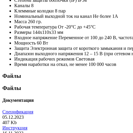
Степень защиты оболочки (IP)
IP54
Каналы
8
Клеммные колодки
8 пар
Номинальный выходной ток на канал
Не более 1А
Масса
260 гр.
Рабочая температура
От -20°С до +45°С
Размеры
144х110х33 мм
Входное напряжение
Переменное от 100 до 240 В, частот
Мощность
60 Вт
Защита
Электронная защита от короткого замыкания и пе
Диапазон выходного напряжения
12 – 15 В (при сетевом
Индикация рабочих режимов
Световая
Время наработки на отказ, не менее
100 000 часов
Файлы
Файлы
Документация
Спецификация
05.12.2023
407 Kb
Инструкция