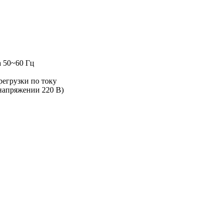
а 50~60 Гц
регрузки по току
 напряжении 220 В)