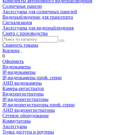
Комплекты автономного видеонаблюдения
Солнечные панели
Аксессуары для солнечных панелей
Видеонаблюдение для транспорта
Сигнализация
Аксессуары для видеонаблюдения
Снято с производства
Сравнить товары
Корзина
0
Оформить
Видеокамеры
IP-видеокамеры
IP-видеокамеры проф. серии
AHD видеокамеры
Камера-регистратор
Видеорегистраторы
IP-видеорегистраторы
IP-видеорегистраторы проф. серии
AHD видеорегистраторы
Сетевое оборудование
Коммутаторы
Аксессуары
Точка доступа и роутеры