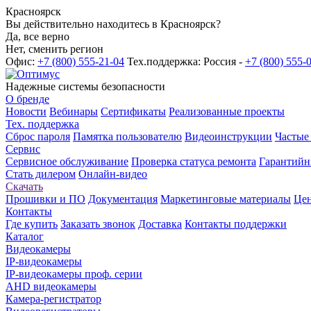
Красноярск
Вы действительно находитесь в Красноярск?
Да, все верно
Нет, сменить регион
Офис:
+7 (800) 555-21-04
Тех.поддержка: Россия -
+7 (800) 555-
Надежные системы безопасности
О бренде
Новости
Вебинары
Сертификаты
Реализованные проекты
Тех. поддержка
Сброс пароля
Памятка пользователю
Видеоинструкции
Частые
Сервис
Сервисное обслуживание
Проверка статуса ремонта
Гарантийн
Стать дилером
Онлайн-видео
Скачать
Прошивки и ПО
Документация
Маркетинговые материалы
Цен
Контакты
Где купить
Заказать звонок
Доставка
Контакты поддержки
Каталог
Видеокамеры
IP-видеокамеры
IP-видеокамеры проф. серии
AHD видеокамеры
Камера-регистратор