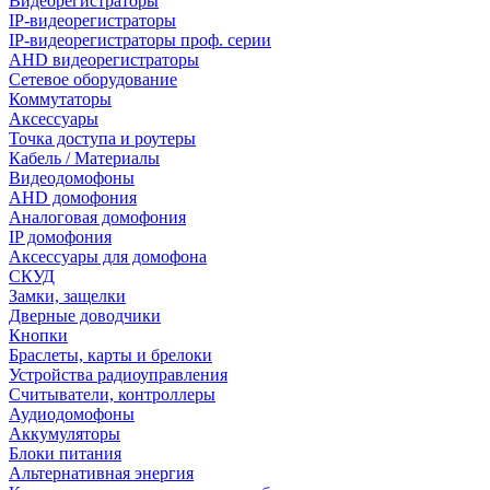
Видеорегистраторы
IP-видеорегистраторы
IP-видеорегистраторы проф. серии
AHD видеорегистраторы
Сетевое оборудование
Коммутаторы
Аксессуары
Точка доступа и роутеры
Кабель / Материалы
Видеодомофоны
AHD домофония
Аналоговая домофония
IP домофония
Аксессуары для домофона
СКУД
Замки, защелки
Дверные доводчики
Кнопки
Браслеты, карты и брелоки
Устройства радиоуправления
Считыватели, контроллеры
Аудиодомофоны
Аккумуляторы
Блоки питания
Альтернативная энергия