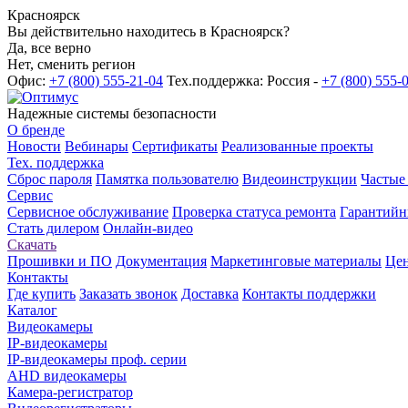
Красноярск
Вы действительно находитесь в Красноярск?
Да, все верно
Нет, сменить регион
Офис:
+7 (800) 555-21-04
Тех.поддержка: Россия -
+7 (800) 555-
Надежные системы безопасности
О бренде
Новости
Вебинары
Сертификаты
Реализованные проекты
Тех. поддержка
Сброс пароля
Памятка пользователю
Видеоинструкции
Частые
Сервис
Сервисное обслуживание
Проверка статуса ремонта
Гарантийн
Стать дилером
Онлайн-видео
Скачать
Прошивки и ПО
Документация
Маркетинговые материалы
Цен
Контакты
Где купить
Заказать звонок
Доставка
Контакты поддержки
Каталог
Видеокамеры
IP-видеокамеры
IP-видеокамеры проф. серии
AHD видеокамеры
Камера-регистратор