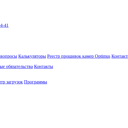
04-41
 вопросы
Калькуляторы
Реестр прошивок камер Optimus
Контак
ые обязательства
Контакты
тр загрузок
Программы