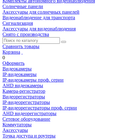
Комплекты автономного видеонаблюдения
Солнечные панели
Аксессуары для солнечных панелей
Видеонаблюдение для транспорта
Сигнализация
Аксессуары для видеонаблюдения
Снято с производства
Сравнить товары
Корзина
0
Оформить
Видеокамеры
IP-видеокамеры
IP-видеокамеры проф. серии
AHD видеокамеры
Камера-регистратор
Видеорегистраторы
IP-видеорегистраторы
IP-видеорегистраторы проф. серии
AHD видеорегистраторы
Сетевое оборудование
Коммутаторы
Аксессуары
Точка доступа и роутеры