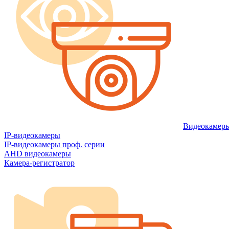
Видеокамер
IP-видеокамеры
IP-видеокамеры проф. серии
AHD видеокамеры
Камера-регистратор