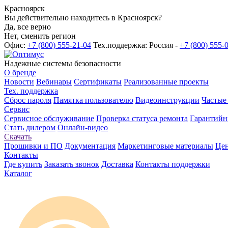
Красноярск
Вы действительно находитесь в Красноярск?
Да, все верно
Нет, сменить регион
Офис:
+7 (800) 555-21-04
Тех.поддержка: Россия -
+7 (800) 555-
Надежные системы безопасности
О бренде
Новости
Вебинары
Сертификаты
Реализованные проекты
Тех. поддержка
Сброс пароля
Памятка пользователю
Видеоинструкции
Частые
Сервис
Сервисное обслуживание
Проверка статуса ремонта
Гарантийн
Стать дилером
Онлайн-видео
Скачать
Прошивки и ПО
Документация
Маркетинговые материалы
Цен
Контакты
Где купить
Заказать звонок
Доставка
Контакты поддержки
Каталог