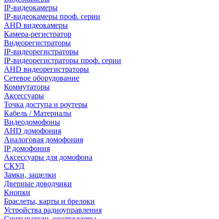
IP-видеокамеры
IP-видеокамеры проф. серии
AHD видеокамеры
Камера-регистратор
Видеорегистраторы
IP-видеорегистраторы
IP-видеорегистраторы проф. серии
AHD видеорегистраторы
Сетевое оборудование
Коммутаторы
Аксессуары
Точка доступа и роутеры
Кабель / Материалы
Видеодомофоны
AHD домофония
Аналоговая домофония
IP домофония
Аксессуары для домофона
СКУД
Замки, защелки
Дверные доводчики
Кнопки
Браслеты, карты и брелоки
Устройства радиоуправления
Считыватели, контроллеры