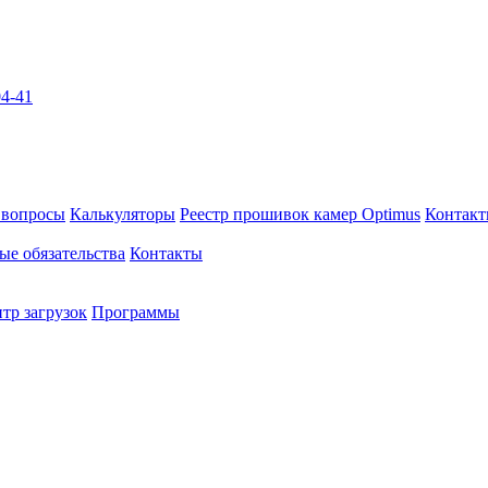
04-41
 вопросы
Калькуляторы
Реестр прошивок камер Optimus
Контак
ые обязательства
Контакты
тр загрузок
Программы