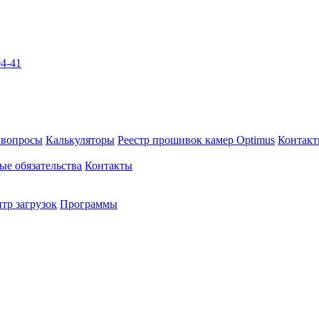
04-41
 вопросы
Калькуляторы
Реестр прошивок камер Optimus
Контак
ые обязательства
Контакты
тр загрузок
Программы