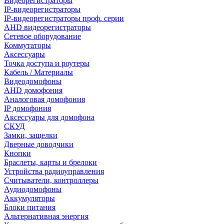
Видеорегистраторы
IP-видеорегистраторы
IP-видеорегистраторы проф. серии
AHD видеорегистраторы
Сетевое оборудование
Коммутаторы
Аксессуары
Точка доступа и роутеры
Кабель / Материалы
Видеодомофоны
AHD домофония
Аналоговая домофония
IP домофония
Аксессуары для домофона
СКУД
Замки, защелки
Дверные доводчики
Кнопки
Браслеты, карты и брелоки
Устройства радиоуправления
Считыватели, контроллеры
Аудиодомофоны
Аккумуляторы
Блоки питания
Альтернативная энергия