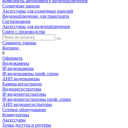
Комплекты автономного видеонаблюдения
Солнечные панели
Аксессуары для солнечных панелей
Видеонаблюдение для транспорта
Сигнализация
Аксессуары для видеонаблюдения
Снято с производства
Сравнить товары
Корзина
0
Оформить
Видеокамеры
IP-видеокамеры
IP-видеокамеры проф. серии
AHD видеокамеры
Камера-регистратор
Видеорегистраторы
IP-видеорегистраторы
IP-видеорегистраторы проф. серии
AHD видеорегистраторы
Сетевое оборудование
Коммутаторы
Аксессуары
Точка доступа и роутеры