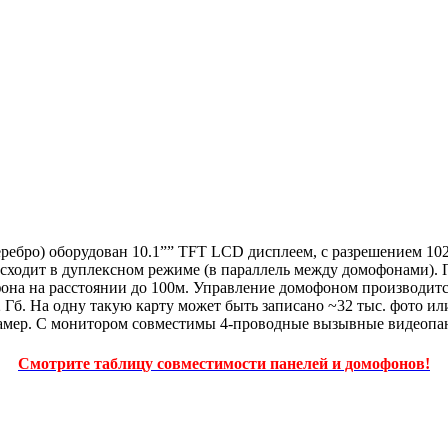
ебро) оборудован 10.1”” TFT LCD дисплеем, с разрешением 10
сходит в дуплексном режиме (в параллель между домофонами). 
фона на расстоянии до 100м. Управление домофоном производи
 Гб. На одну такую карту может быть записано ~32 тыс. фото и
 камер. С монитором совместимы 4-проводные вызывные видеопа
Смотрите таблицу совместимости панелей и домофонов!