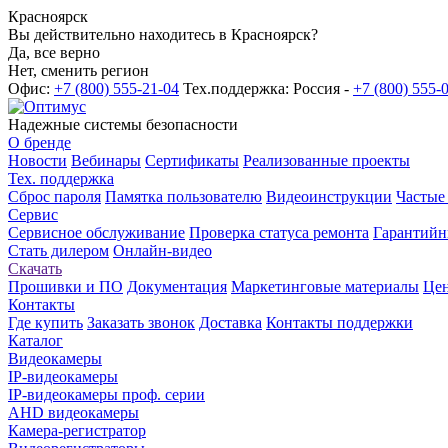
Красноярск
Вы действительно находитесь в Красноярск?
Да, все верно
Нет, сменить регион
Офис:
+7 (800) 555-21-04
Тех.поддержка: Россия -
+7 (800) 555-
Надежные системы безопасности
О бренде
Новости
Вебинары
Сертификаты
Реализованные проекты
Тех. поддержка
Сброс пароля
Памятка пользователю
Видеоинструкции
Частые
Сервис
Сервисное обслуживание
Проверка статуса ремонта
Гарантийн
Стать дилером
Онлайн-видео
Скачать
Прошивки и ПО
Документация
Маркетинговые материалы
Цен
Контакты
Где купить
Заказать звонок
Доставка
Контакты поддержки
Каталог
Видеокамеры
IP-видеокамеры
IP-видеокамеры проф. серии
AHD видеокамеры
Камера-регистратор