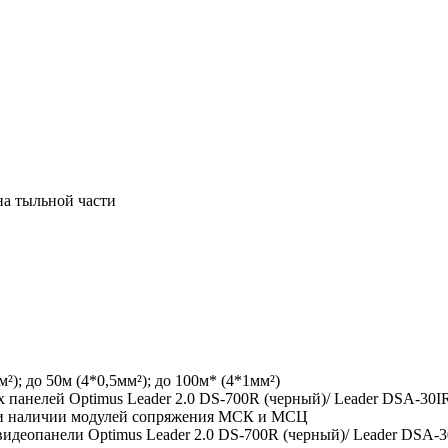
на тыльной части
²); до 50м (4*0,5мм²); до 100м* (4*1мм²)
панелей Optimus Leader 2.0 DS-700R (черный)/ Leader DSA-30IR 
ри наличии модулей сопряжения МСК и МСЦ
деопанели Optimus Leader 2.0 DS-700R (черный)/ Leader DSA-3