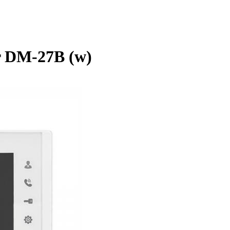
 DM-27B (w)