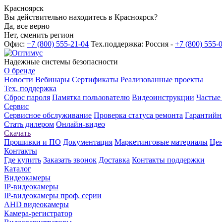
Красноярск
Вы действительно находитесь в Красноярск?
Да, все верно
Нет, сменить регион
Офис:
+7 (800) 555-21-04
Тех.поддержка: Россия -
+7 (800) 555-
Надежные системы безопасности
О бренде
Новости
Вебинары
Сертификаты
Реализованные проекты
Тех. поддержка
Сброс пароля
Памятка пользователю
Видеоинструкции
Частые
Сервис
Сервисное обслуживание
Проверка статуса ремонта
Гарантийн
Стать дилером
Онлайн-видео
Скачать
Прошивки и ПО
Документация
Маркетинговые материалы
Цен
Контакты
Где купить
Заказать звонок
Доставка
Контакты поддержки
Каталог
Видеокамеры
IP-видеокамеры
IP-видеокамеры проф. серии
AHD видеокамеры
Камера-регистратор