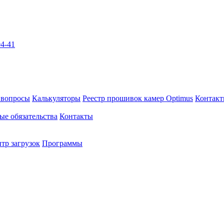
04-41
 вопросы
Калькуляторы
Реестр прошивок камер Optimus
Контак
ые обязательства
Контакты
тр загрузок
Программы