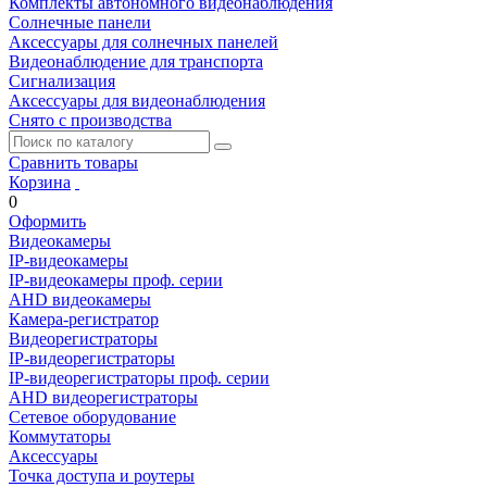
Комплекты автономного видеонаблюдения
Солнечные панели
Аксессуары для солнечных панелей
Видеонаблюдение для транспорта
Сигнализация
Аксессуары для видеонаблюдения
Снято с производства
Сравнить товары
Корзина
0
Оформить
Видеокамеры
IP-видеокамеры
IP-видеокамеры проф. серии
AHD видеокамеры
Камера-регистратор
Видеорегистраторы
IP-видеорегистраторы
IP-видеорегистраторы проф. серии
AHD видеорегистраторы
Сетевое оборудование
Коммутаторы
Аксессуары
Точка доступа и роутеры