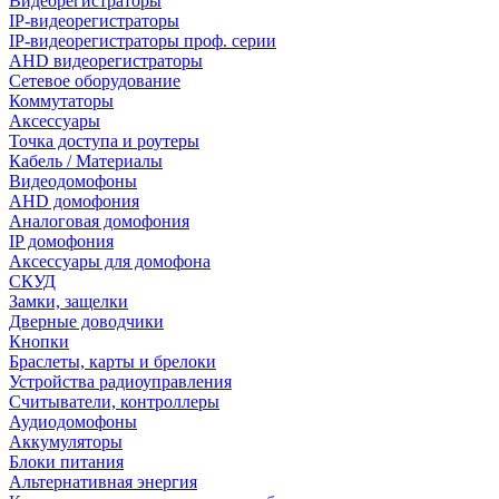
Видеорегистраторы
IP-видеорегистраторы
IP-видеорегистраторы проф. серии
AHD видеорегистраторы
Сетевое оборудование
Коммутаторы
Аксессуары
Точка доступа и роутеры
Кабель / Материалы
Видеодомофоны
AHD домофония
Аналоговая домофония
IP домофония
Аксессуары для домофона
СКУД
Замки, защелки
Дверные доводчики
Кнопки
Браслеты, карты и брелоки
Устройства радиоуправления
Считыватели, контроллеры
Аудиодомофоны
Аккумуляторы
Блоки питания
Альтернативная энергия